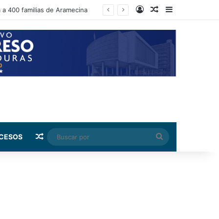
Log In
Random Article
Sidebar
a a 400 familias de Aramecina
Random Article
Buscar
CESOS
por