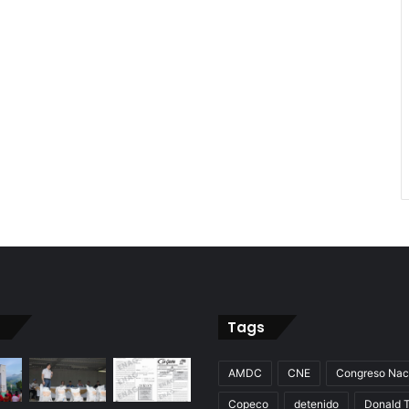
Tags
AMDC
CNE
Congreso Nac
Copeco
detenido
Donald 