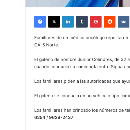
Facebook
X
LinkedIn
Tumblr
Pinterest
Reddit
Familiares de un médico oncólogo reportaron s
CA-5 Norte.
El galeno de nombre Junior Colindres, de 32 a
cuando conducía su camioneta entre Siguatepe
Los familiares piden a las autoridades que ay
El galeno se conducía en un vehículo tipo cam
Los familiares han brindado los números de te
6254
/
9629-2437
.