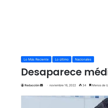
Lo Más Reciente
Lo último
Nacionales
Desaparece médi
Send
Redacción
noviembre 16, 2022
34
Menos de U
an
email