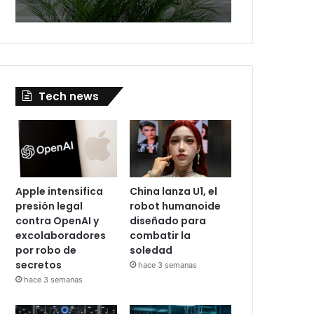
Tech news
Apple intensifica
China lanza U1, el
presión legal
robot humanoide
contra OpenAI y
diseñado para
excolaboradores
combatir la
por robo de
soledad
secretos
hace 3 semanas
hace 3 semanas