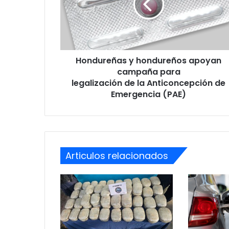
campaña
para
legalización
de
la
Hondureñas y hondureños apoyan
Anticoncepción
de
campaña para
Emergencia
legalización de la Anticoncepción de
(PAE)
Emergencia (PAE)
Articulos relacionados