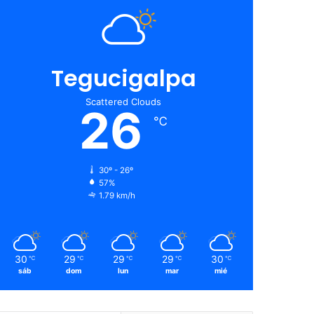
Tegucigalpa
Scattered Clouds
26
℃
30º - 26º
57%
1.79 km/h
30
29
29
29
30
℃
℃
℃
℃
℃
sáb
dom
lun
mar
mié