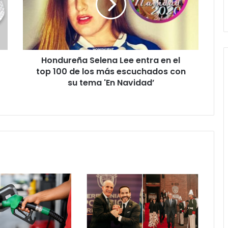
en
el
top
100
de
Hondureña Selena Lee entra en el
los
más
top 100 de los más escuchados con
escuchados
su tema 'En Navidad’
con
su
tema
'En
Navidad’