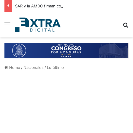
SAR y la AMDC firman convenio de cooperación para el intercambio de información y fortalecimiento tributario
Menu
B
Home
/
Nacionales
/
Lo último