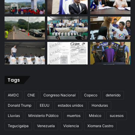
Tags
AMDC
CNE
Congreso Nacional
Copeco
detenido
Donald Trump
EEUU
estados unidos
Honduras
Lluvias
Ministerio Público
muertos
México
sucesos
Tegucigalpa
Venezuela
Violencia
Xiomara Castro