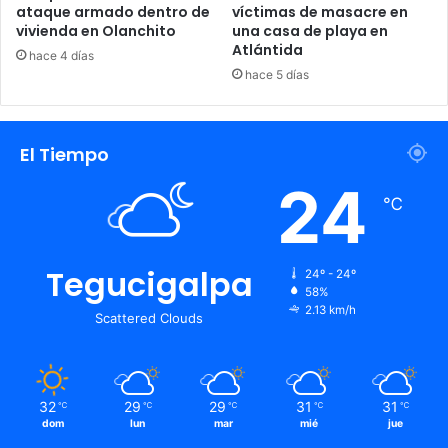
ataque armado dentro de
víctimas de masacre en
vivienda en Olanchito
una casa de playa en
Atlántida
hace 4 días
hace 5 días
El Tiempo
24
℃
Tegucigalpa
24º - 24º
58%
2.13 km/h
Scattered Clouds
32
29
29
31
31
℃
℃
℃
℃
℃
dom
lun
mar
mié
jue