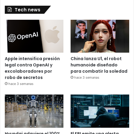
Tech news
Apple intensifica presión
China lanza U1, el robot
legal contra OpenAI y
humanoide diseñado
excolaboradores por
para combatir la soledad
robo de secretos
hace 3 semanas
hace 3 semanas
Hyundai adquiere el 100%
El FBI emite una alerta