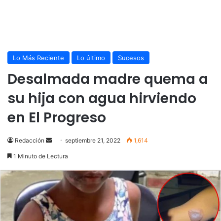
Lo Más Reciente
Lo último
Sucesos
Desalmada madre quema a
su hija con agua hirviendo
en El Progreso
Send
Redacción
septiembre 21, 2022
1,614
an
1 Minuto de Lectura
email