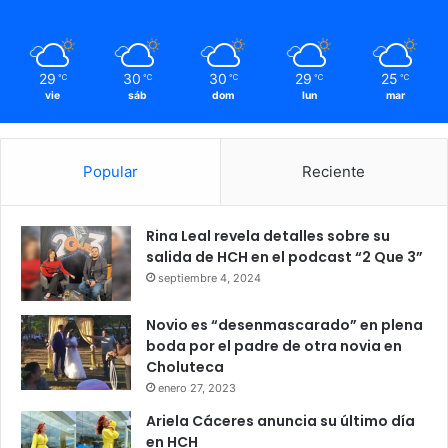
29
30
30
29
25
℃
℃
℃
℃
℃
vie
sáb
dom
lun
mar
Popular
Reciente
Rina Leal revela detalles sobre su
salida de HCH en el podcast “2 Que 3”
septiembre 4, 2024
Novio es “desenmascarado” en plena
boda por el padre de otra novia en
Choluteca
enero 27, 2023
Ariela Cáceres anuncia su último día
en HCH