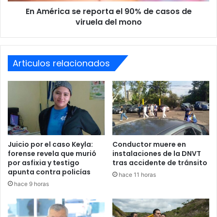
Por otro lado, aseveró que Bomberos voluntarios
En América se reporta el 90% de casos de
viruela
del
viruela del mono
de
Guatemala
, realiza monitoreos en las zonas fronterizas
mono
debido a que parte del río Copán desemboca en el
río
Jupilingo
, por lo que también representa una amenaza
para ellos.
Articulos relacionados
Juicio por el caso Keyla:
Conductor muere en
forense revela que murió
instalaciones de la DNVT
por asfixia y testigo
tras accidente de tránsito
apunta contra policías
hace 11 horas
hace 9 horas
Copán Ruinas
derrumbes
Lluvias