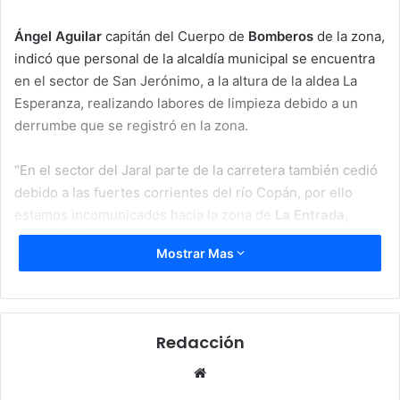
Ángel Aguilar
capitán del Cuerpo de
Bomberos
de la zona,
indicó que personal de la alcaldía municipal se encuentra
en el sector de San Jerónimo, a la altura de la aldea La
Esperanza, realizando labores de limpieza debido a un
derrumbe que se registró en la zona.
“En el sector del Jaral parte de la carretera también cedió
debido a las fuertes corrientes del río Copán, por ello
estamos incomunicados hacia la zona de
La Entrada,
Copán
”, dijo.
Mostrar Mas
Indicó que para para habilitar el paso en el sector del Jaral
se requiere maquinaria especializada debido a que el daño
es severo. “A un lado tenemos una montaña y del otro un
Redacción
barranco que da hacia el río”, resaltó.
Website
Además, hizo un llamado a las autoridades dela
Secretaría