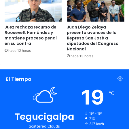
Santa Rita
Juez rechaza recurso de
Juan Diego Zelaya
Roosevelt Hernández y
presenta avances de la
mantiene proceso penal
Represa San José a
en su contra
diputados del Congreso
Nacional
hace 12 horas
hace 13 horas
El Tiempo
19
℃
Tegucigalpa
19º - 19º
71%
2.17 km/h
Scattered Clouds