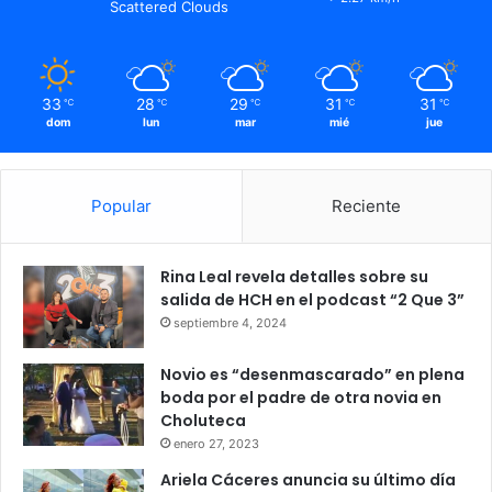
Scattered Clouds
Investigación
Permisos
33
28
29
31
31
℃
℃
℃
℃
℃
dom
lun
mar
mié
jue
Popular
Reciente
Rina Leal revela detalles sobre su
salida de HCH en el podcast “2 Que 3”
septiembre 4, 2024
Novio es “desenmascarado” en plena
boda por el padre de otra novia en
Choluteca
enero 27, 2023
Ariela Cáceres anuncia su último día