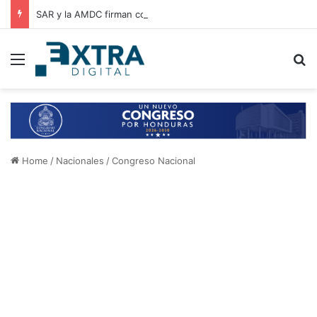
SAR y la AMDC firman convenio de cooperación para el intercambio de información y fortalecimiento tributario
Menu
B
Home
/
Nacionales
/
Congreso Nacional