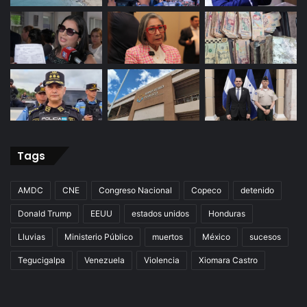
Tags
AMDC
CNE
Congreso Nacional
Copeco
detenido
Donald Trump
EEUU
estados unidos
Honduras
Lluvias
Ministerio Público
muertos
México
sucesos
Tegucigalpa
Venezuela
Violencia
Xiomara Castro