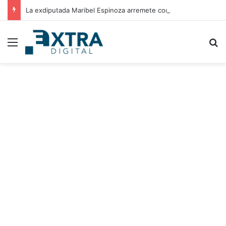
La exdiputada Maribel Espinoza arremete contra el expresidente Juan Orlando Hernández
Menu
B