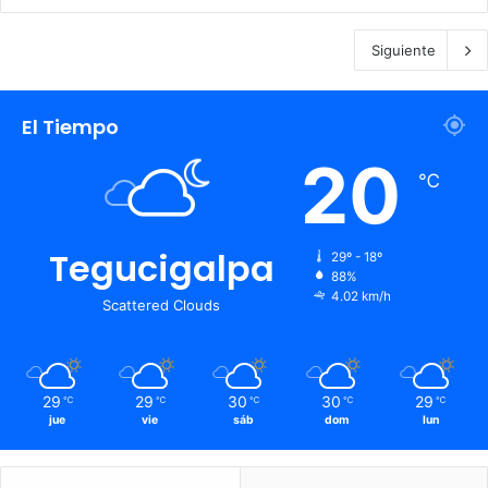
Siguiente
El Tiempo
20
℃
Tegucigalpa
29º - 18º
88%
4.02 km/h
Scattered Clouds
29
29
30
30
29
℃
℃
℃
℃
℃
jue
vie
sáb
dom
lun