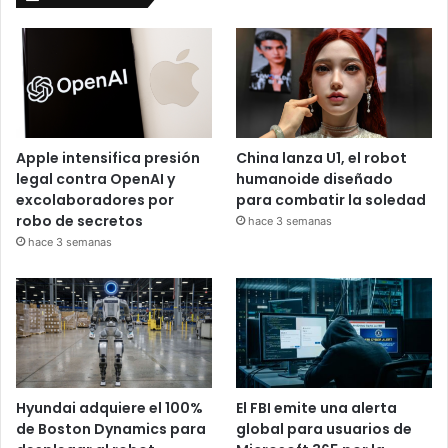
Apple intensifica presión
China lanza U1, el robot
legal contra OpenAI y
humanoide diseñado
excolaboradores por
para combatir la soledad
robo de secretos
hace 3 semanas
hace 3 semanas
Hyundai adquiere el 100%
El FBI emite una alerta
de Boston Dynamics para
global para usuarios de