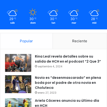
29
30
30
30
28
℃
℃
℃
℃
℃
sáb
dom
lun
mar
mié
Popular
Reciente
Rina Leal revela detalles sobre su
salida de HCH en el podcast “2 Que 3”
septiembre 4, 2024
Novio es “desenmascarado” en plena
boda por el padre de otra novia en
Choluteca
enero 27, 2023
Ariela Cáceres anuncia su último día
en HCH