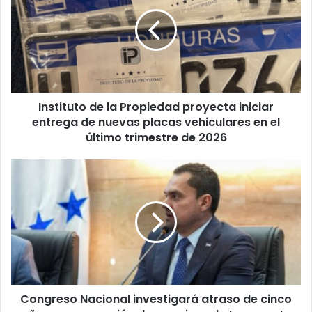
la
Propiedad
proyecta
iniciar
entrega
de
nuevas
Instituto de la Propiedad proyecta iniciar
placas
vehiculares
entrega de nuevas placas vehiculares en el
en
último trimestre de 2026
el
último
Congreso
trimestre
Nacional
de
investigará
2026
atraso
de
cinco
años
en
renovación
Congreso Nacional investigará atraso de cinco
de
Impacto de la interpretación
permisos