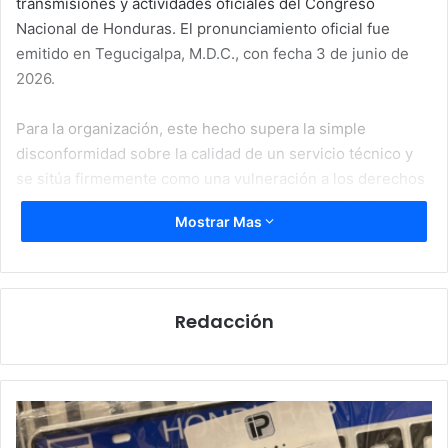
transmisiones y actividades oficiales del Congreso
Nacional de Honduras. El pronunciamiento oficial fue
emitido en Tegucigalpa, M.D.C., con fecha 3 de junio de
2026.
Para la organización, este hecho supera la simple
disconformidad sobre la calidad de un servicio técnico y
se sitúa firmemente como una vulneración a los derechos
humanos, la accesibilidad universal y la igualdad de
Mostrar Mas
oportunidades para las personas Sordas.
Redacción
Instituto
de