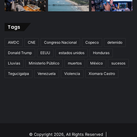
Tags
AMDC
CNE
Congreso Nacional
Copeco
detenido
Donald Trump
EEUU
estados unidos
Honduras
Lluvias
Ministerio Público
muertos
México
sucesos
Tegucigalpa
Venezuela
Violencia
Xiomara Castro
© Copyright 2026, All Rights Reserved |