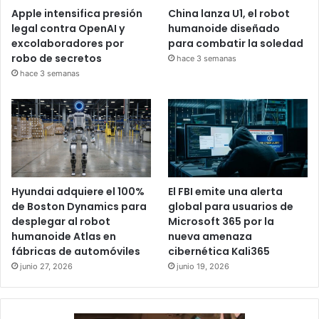
Apple intensifica presión
China lanza U1, el robot
legal contra OpenAI y
humanoide diseñado
excolaboradores por
para combatir la soledad
robo de secretos
hace 3 semanas
hace 3 semanas
Hyundai adquiere el 100%
El FBI emite una alerta
de Boston Dynamics para
global para usuarios de
desplegar al robot
Microsoft 365 por la
humanoide Atlas en
nueva amenaza
fábricas de automóviles
cibernética Kali365
junio 27, 2026
junio 19, 2026