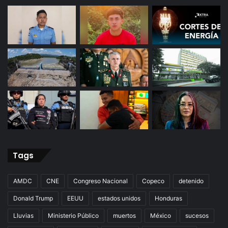
Tags
AMDC
CNE
Congreso Nacional
Copeco
detenido
Donald Trump
EEUU
estados unidos
Honduras
Lluvias
Ministerio Público
muertos
México
sucesos