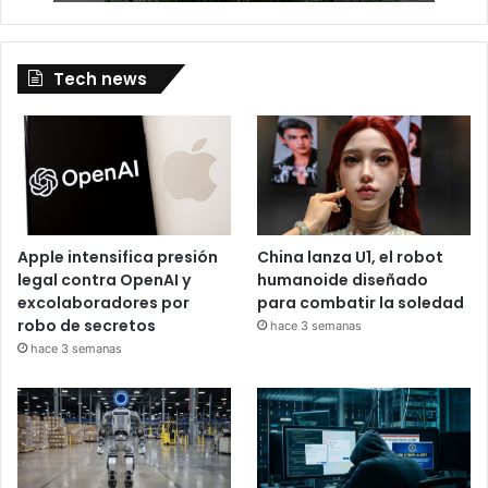
Tech news
Apple intensifica presión
China lanza U1, el robot
legal contra OpenAI y
humanoide diseñado
excolaboradores por
para combatir la soledad
robo de secretos
hace 3 semanas
hace 3 semanas