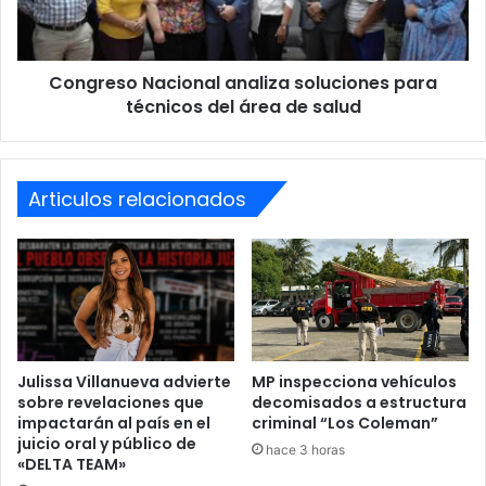
del
área
de
Congreso Nacional analiza soluciones para
salud
técnicos del área de salud
Articulos relacionados
Importante labor artesanal
Durante la visita, la directora de Acción Social y Esperanza
recorrió las instalaciones y conoció de cerca el proceso de
elaboración de los telares artesanales, destacando el
Julissa Villanueva advierte
MP inspecciona vehículos
talento y esfuerzo de las comunidades indígenas de
sobre revelaciones que
decomisados a estructura
Intibucá.
impactarán al país en el
criminal “Los Coleman”
juicio oral y público de
hace 3 horas
«DELTA TEAM»
El Cicai, fundado en 1974, trabaja en la formación técnica y