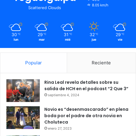
8.05 km/h
Scattered Clouds
30
29
31
32
29
℃
℃
℃
℃
℃
lun
mar
mié
jue
vie
Popular
Reciente
Rina Leal revela detalles sobre su
salida de HCH en el podcast “2 Que 3”
septiembre 4, 2024
Novio es “desenmascarado” en plena
boda por el padre de otra novia en
Choluteca
enero 27, 2023