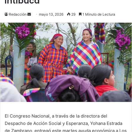
Intibucá
Send
Redacción
mayo 13, 2026
29
1 Minuto de Lectura
an
email
El Congreso Nacional, a través de la directora del
Despacho de Acción Social y Esperanza, Yohana Estrada
de Zambrano, entregó este martes ayuda económica a Los