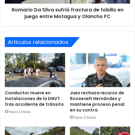
juego
Congreso Nacional
técnicos
Romario Da Silva sufrió fractura de tobillo en
entre
Motagua
juego entre Motagua y Olancho FC
y
Olancho
FC
Articulos relacionados
Conductor muere en
Juez rechaza recurso de
instalaciones de la DNVT
Roosevelt Hernández y
tras accidente de tránsito
mantiene proceso penal
en su contra
hace 2 horas
hace 3 horas