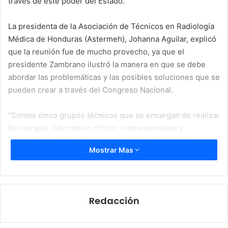
través de este poder del Estado.
La presidenta de la Asociación de Técnicos en Radiología
Médica de Honduras (Astermeh), Johanna Aguilar, explicó
que la reunión fue de mucho provecho, ya que el
presidente Zambrano ilustró la manera en que se debe
abordar las problemáticas y las posibles soluciones que se
pueden crear a través del Congreso Nacional.
“Somos cinco grupos técnicos que se encargan de realizar
fisioterapia, laboratorio clínico, instrumentistas y
anestesistas de Honduras; somos de la salud pública y
Mostrar Mas
gracias a las puertas abiertas y la buena gestión del
presidente Zambrano, que nos planteó dos rutas que
podemos tomar para solucionar nuestra problemática”,
apuntó.
Redacción
Puertas abiertas