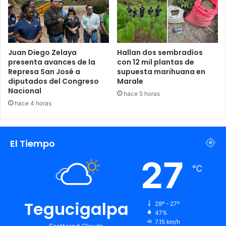
Juan Diego Zelaya
Hallan dos sembradíos
presenta avances de la
con 12 mil plantas de
Represa San José a
supuesta marihuana en
diputados del Congreso
Marale
Nacional
hace 5 horas
hace 4 horas
El Tiempo
27
℃
Tegucigalpa
28º - 27º
47%
7.15 km/h
Scattered Clouds