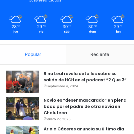
28
29
30
30
29
℃
℃
℃
℃
℃
jue
vie
sáb
dom
lun
Popular
Reciente
Rina Leal revela detalles sobre su
salida de HCH en el podcast “2 Que 3”
septiembre 4, 2024
Novio es “desenmascarado” en plena
boda por el padre de otra novia en
Choluteca
enero 27, 2023
Ariela Cáceres anuncia su último día