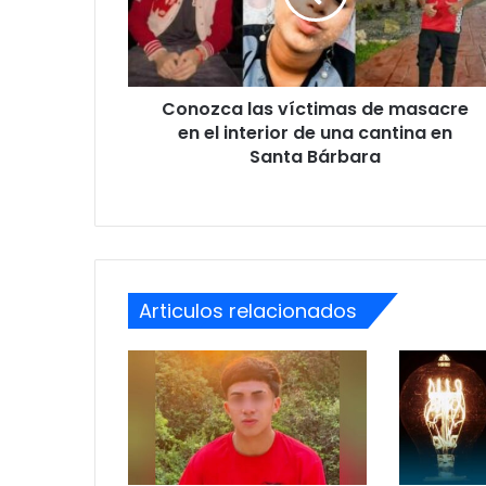
en
el
interior
de
Conozca las víctimas de masacre
una
cantina
en el interior de una cantina en
en
Santa Bárbara
Santa
Bárbara
Articulos relacionados