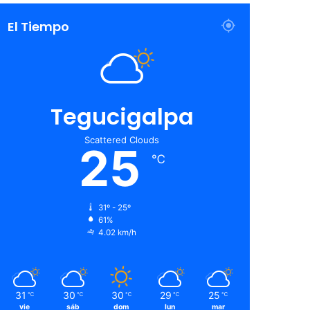
El Tiempo
Tegucigalpa
Scattered Clouds
25
℃
31º - 25º
61%
4.02 km/h
31
30
30
29
25
℃
℃
℃
℃
℃
vie
sáb
dom
lun
mar