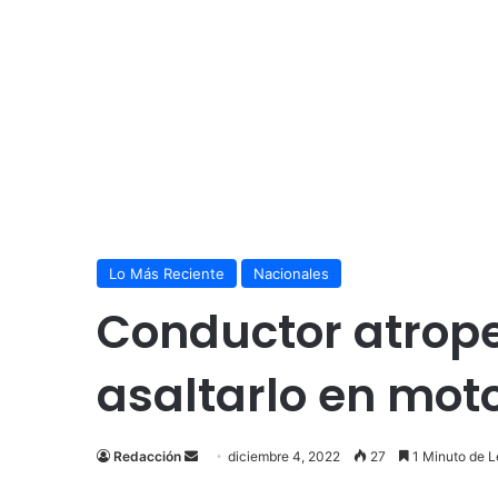
Lo Más Reciente
Nacionales
Conductor atrope
asaltarlo en mot
Send
Redacción
diciembre 4, 2022
27
1 Minuto de L
an