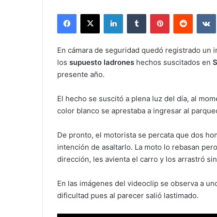
Facebook
X
LinkedIn
Tumblr
Pinterest
Reddit
En cámara de seguridad quedó registrado un in
los
supuesto ladrones
hechos suscitados en
S
presente año.
El hecho se suscitó a plena luz del día, al mo
color blanco se aprestaba a ingresar al parque
De pronto, el motorista se percata que dos ho
intención de asaltarlo. La moto lo rebasan per
dirección, les avienta el carro y los arrastró s
En las imágenes del videoclip se observa a uno
dificultad pues al parecer salió lastimado.