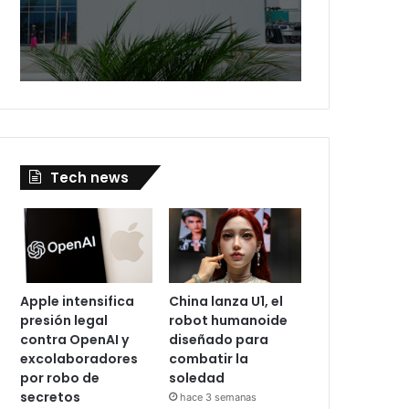
Tech news
Apple intensifica
China lanza U1, el
presión legal
robot humanoide
contra OpenAI y
diseñado para
excolaboradores
combatir la
por robo de
soledad
secretos
hace 3 semanas