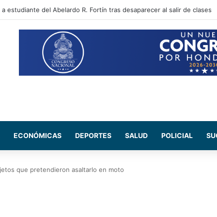
 sectores que no tendrán energía este viernes 7 de agosto
ECONÓMICAS
DEPORTES
SALUD
POLICIAL
SU
jetos que pretendieron asaltarlo en moto