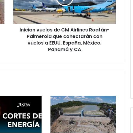
Roatán-
Palmerola
que
conectarán
Inician vuelos de CM Airlines Roatán-
con
vuelos
Palmerola que conectarán con
a
vuelos a EEUU, España, México,
EEUU,
Panamá y CA
España,
México,
Panamá
y
CA