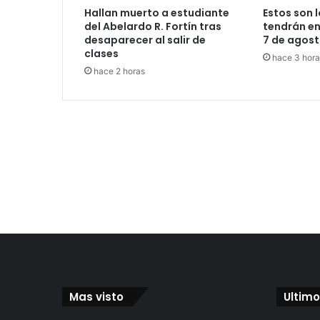
Hallan muerto a estudiante
Estos son 
del Abelardo R. Fortín tras
tendrán en
desaparecer al salir de
7 de agos
clases
hace 3 hora
hace 2 horas
Mas visto
Ultimo