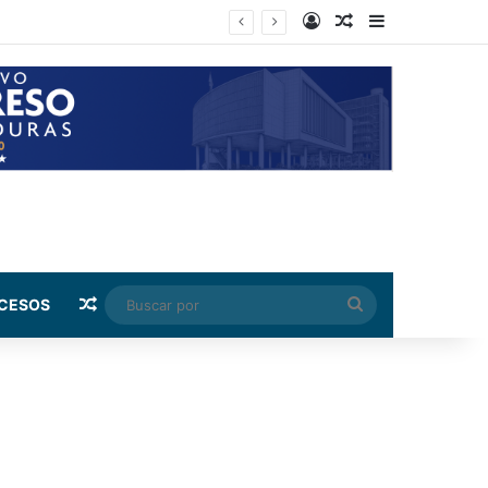
Log In
Random Article
Sidebar
Random Article
Buscar
CESOS
por