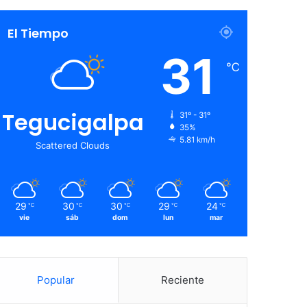
El Tiempo
31
℃
Tegucigalpa
31º - 31º
35%
5.81 km/h
Scattered Clouds
29
30
30
29
24
℃
℃
℃
℃
℃
vie
sáb
dom
lun
mar
Popular
Reciente