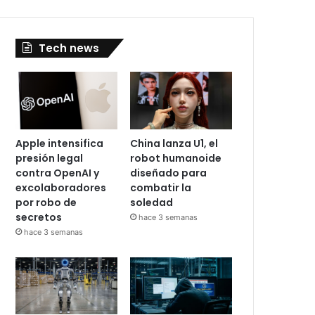
Tech news
Apple intensifica
China lanza U1, el
presión legal
robot humanoide
contra OpenAI y
diseñado para
excolaboradores
combatir la
por robo de
soledad
secretos
hace 3 semanas
hace 3 semanas