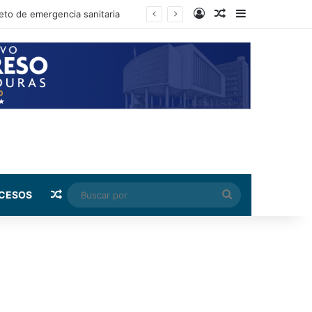
Log In
Random Article
Sidebar
reto de emergencia sanitaria
Random Article
Buscar
CESOS
por