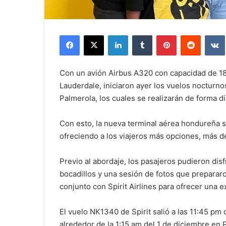
Facebook
X
LinkedIn
Tumblr
Pinterest
Reddit
Con un avión Airbus A320 con capacidad de 18
Lauderdale, iniciaron ayer los vuelos nocturnos
Palmerola, los cuales se realizarán de forma di
Con esto, la nueva terminal aérea hondureña 
ofreciendo a los viajeros más opciones, más de
Previo al abordaje, los pasajeros pudieron di
bocadillos y una sesión de fotos que prepararo
conjunto con Spirit Airlines para ofrecer una e
El vuelo NK1340 de Spirit salió a las 11:45 pm
alrededor de la 1:15 am del 1 de diciembre en 