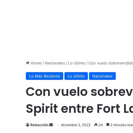
Home
/
Nacionales
/
Lo último
/
Con vuelo sobrevendido 
Lo Más Reciente
Lo último
Nacionales
Con vuelo sobrev
Spirit entre Fort
Send
Redacción
diciembre 2, 2022
24
2 minutes rea
an