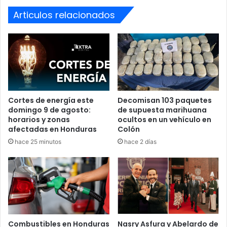
rectificación pública
y pidió al
gobierno de la república
Articulos relacionados
garantizar el respeto al principio constitucional de la
subordinación militar al poder civil, reafirmando su
compromiso con la
libertad de prensa y el pluralismo
informativo
.
Colegio de Periodistas
FFAA
Cortes de energía este
Decomisan 103 paquetes
domingo 9 de agosto:
de supuesta marihuana
horarios y zonas
ocultos en un vehículo en
afectadas en Honduras
Colón
hace 25 minutos
hace 2 días
Combustibles en Honduras
Nasry Asfura y Abelardo de