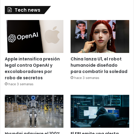
Tech news
Apple intensifica presión
China lanza U1, el robot
legal contra OpenAI y
humanoide diseñado
excolaboradores por
para combatir la soledad
robo de secretos
hace 3 semanas
hace 3 semanas
Hyundai adquiere el 100%
El FBI emite una alerta