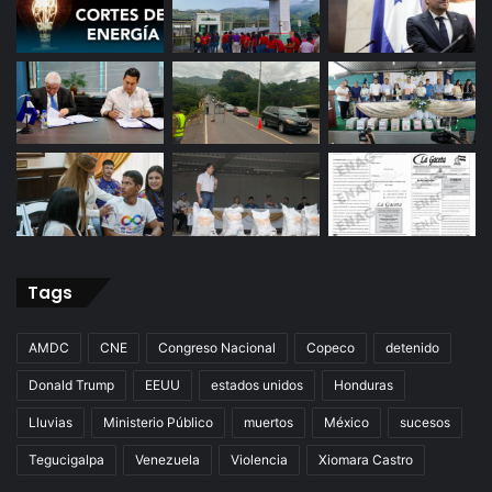
Tags
AMDC
CNE
Congreso Nacional
Copeco
detenido
Donald Trump
EEUU
estados unidos
Honduras
Lluvias
Ministerio Público
muertos
México
sucesos
Tegucigalpa
Venezuela
Violencia
Xiomara Castro