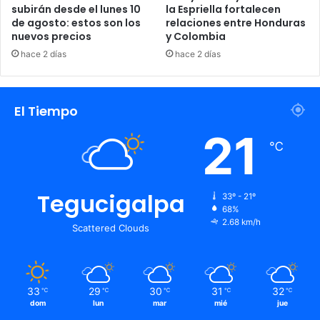
subirán desde el lunes 10
la Espriella fortalecen
de agosto: estos son los
relaciones entre Honduras
nuevos precios
y Colombia
hace 2 días
hace 2 días
El Tiempo
21
℃
Tegucigalpa
33º - 21º
68%
2.68 km/h
Scattered Clouds
33
29
30
31
32
℃
℃
℃
℃
℃
dom
lun
mar
mié
jue