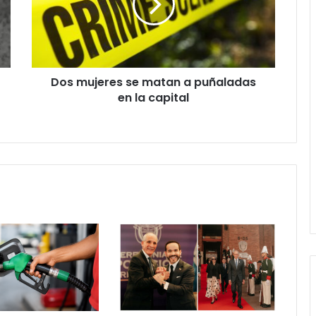
a
puñaladas
en
la
capital
Dos mujeres se matan a puñaladas
en la capital