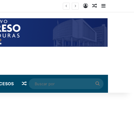
Log In
Random Article
Sidebar
 los centros penales
Random Article
Buscar
CESOS
por