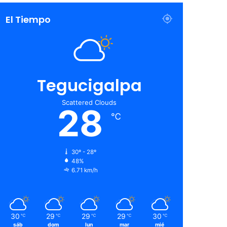
El Tiempo
Tegucigalpa
Scattered Clouds
28
℃
30º - 28º
48%
6.71 km/h
30
29
29
29
30
℃
℃
℃
℃
℃
sáb
dom
lun
mar
mié