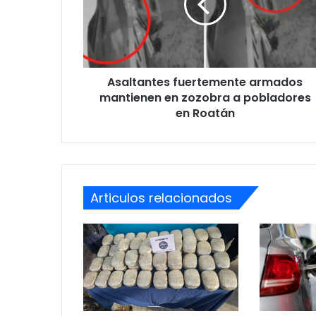
en
zozobra
a
pobladores
en
Asaltantes fuertemente armados
Roatán
mantienen en zozobra a pobladores
en Roatán
Articulos relacionados