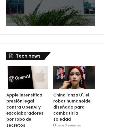
Tech news
Apple intensifica
China lanza U1, el
presión legal
robot humanoide
contra OpenAI y
diseñado para
excolaboradores
combatir la
por robo de
soledad
secretos
hace 3 semanas