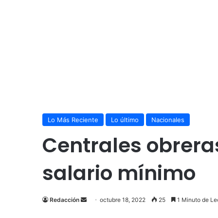
Lo Más Reciente
Lo último
Nacionales
Centrales obreras
salario mínimo
Send
Redacción
octubre 18, 2022
25
1 Minuto de Le
an