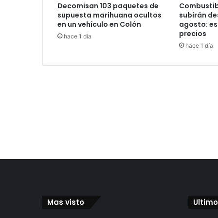
Decomisan 103 paquetes de
Combustib
supuesta marihuana ocultos
subirán des
en un vehículo en Colón
agosto: es
precios
hace 1 día
hace 1 día
Mas visto
Ultimo