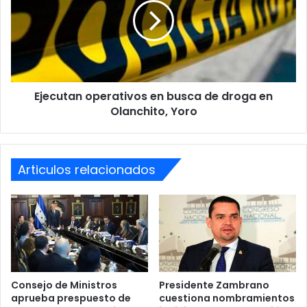
busca
de
droga
en
Olanchito,
Yoro
Ejecutan operativos en busca de droga en
Olanchito, Yoro
Articulos relacionados
Consejo de Ministros
Presidente Zambrano
aprueba prespuesto de
cuestiona nombramientos