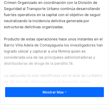
Crimen Organizado en coordinación con la División de
Seguridad al Transporte Urbano continúa desarrollando
fuertes operativos en la capital con el objetivo de seguir
neutralizando la incidencia delictiva generada por
estructuras delictivas organizadas.
Producto de estas operaciones hace unos instantes en el
Barrio Villa Adela de Comayaguela los investigadores han
logrado ubicar y capturar a una fémina quien es
considerada una de las principales administradoras y
distribuidoras de droga de la pandilla 18.
La capturada ha sido identificada con el alias de La Madre
de 36 años de edad a quien se le decomisó varios
paquetes que contienen en su interior hierba seca
Mostrar Mas
supuesta marihuana la cual procesaba para poder
distribuir, así mismo se le decomisaron varios envoltorios
que contienen en su interior tanto polvo blanco supuesta