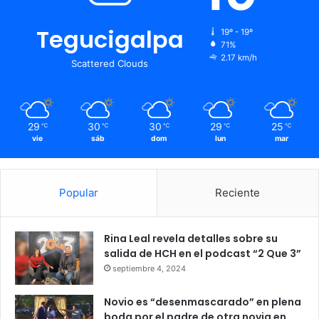
Tegucigalpa
19º - 19º
71%
2.17 km/h
Scattered Clouds
29
30
30
29
25
℃
℃
℃
℃
℃
vie
sáb
dom
lun
mar
Popular
Reciente
Rina Leal revela detalles sobre su
salida de HCH en el podcast “2 Que 3”
septiembre 4, 2024
Novio es “desenmascarado” en plena
boda por el padre de otra novia en