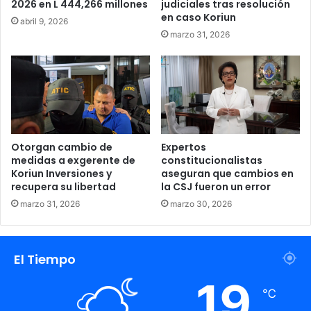
2026 en L 444,266 millones
judiciales tras resolución
en caso Koriun
abril 9, 2026
marzo 31, 2026
detenida
Dipampco
Extorsión
Otorgan cambio de
Expertos
medidas a exgerente de
constitucionalistas
Koriun Inversiones y
aseguran que cambios en
Mara 18
pandilleros
recupera su libertad
la CSJ fueron un error
marzo 31, 2026
marzo 30, 2026
El Tiempo
19
℃