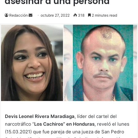
asesinar a una persona
Send
Redacción
octubre 27, 2022
318
2 minutes read
an
email
Devis Leonel Rivera Maradiaga
, líder del cartel del
narcotráfico “
Los Cachiros” en Honduras
, reveló el lunes
(15.03.2021) que fue pareja de una jueza de San Pedro