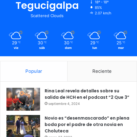
Tegucigalpa
18º - 18º
ocurrido en junio de 2012.
85%
2.07 km/h
Scattered Clouds
Sobre este último hecho, las autoridades no comprobaron
la responsabilidad de Caballero, por lo que en
2017
fue
absuelta del delito de abuso de autoridad.
29
30
30
29
25
℃
℃
℃
℃
℃
vie
sáb
dom
lun
mar
Popular
Reciente
Rina Leal revela detalles sobre su
salida de HCH en el podcast “2 Que 3”
septiembre 4, 2024
Novio es “desenmascarado” en plena
boda por el padre de otra novia en
Choluteca