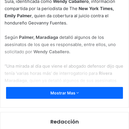
Sula, identificada como
Wendy Caballero
, información
compartida por la periodista de The
New York Times,
Emily Palmer
, quien da cobertura al juicio contra el
hondureño Geovanny Fuentes.
Según
Palmer,
Maradiaga
detalló algunos de los
asesinatos de los que es responsable, entre ellos, uno
solicitado por
Wendy Caballero.
“Una mirada al día que viene el abogado defensor dijo que
tenía ‘varias horas más’ de interrogatorio para
Rivera
Maradiaga
, quien ya detalló algunos de sus asesinatos
hoy, incluido al menos
uno solicitado por su novia, Wendy
Mostrar Mas
Caballero,
juez de San Pedro Sula”, escribió la periodista.
Rivera Maradiaga no reveló la identidad de quien habría
sido la víctima, sin embargo, mencionó que fue contra una
Redacción
rival de ella, sin brindar más detalles.