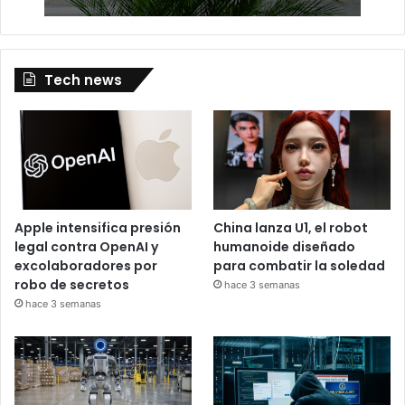
Tech news
Apple intensifica presión
China lanza U1, el robot
legal contra OpenAI y
humanoide diseñado
excolaboradores por
para combatir la soledad
robo de secretos
hace 3 semanas
hace 3 semanas