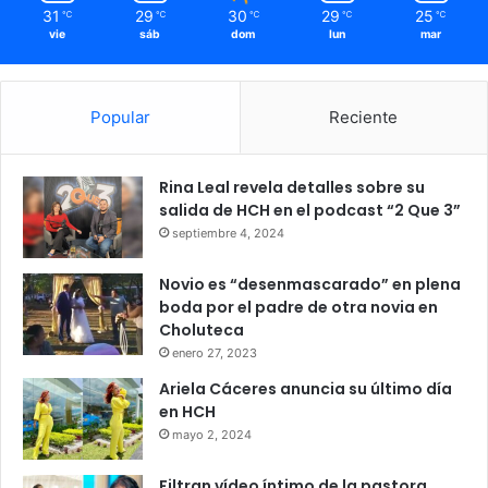
31
29
30
29
25
℃
℃
℃
℃
℃
vie
sáb
dom
lun
mar
Popular
Reciente
Rina Leal revela detalles sobre su
salida de HCH en el podcast “2 Que 3”
septiembre 4, 2024
Novio es “desenmascarado” en plena
boda por el padre de otra novia en
Choluteca
enero 27, 2023
Ariela Cáceres anuncia su último día
en HCH
mayo 2, 2024
Filtran vídeo íntimo de la pastora