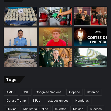
Tags
AMDC
CNE
Congreso Nacional
Copeco
detenido
Donald Trump
EEUU
estados unidos
Honduras
Lluvias
Ministerio Público
muertos
México
sucesos