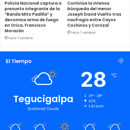
Policía Nacional captura a
Continúa la intensa
presunto integrante de la
búsqueda del menor
“Banda Mito Padilla” y
Joseph David Vuelto tras
decomisa arma de fuego
naufragio entre Cayos
en Orica, Francisco
Cochinos y Corozal
Morazán
hace 1 semana
hace 1 semana
El Tiempo
28
℃
Tegucigalpa
31º - 28º
42%
5.81 km/h
Scattered Clouds