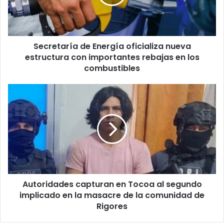
estructura
con
importantes
rebajas
Secretaría de Energía oficializa nueva
en
los
estructura con importantes rebajas en los
combustibles
combustibles
Cronograma de pretemporada y
Autoridades
gira internacional
capturan
en
La planificación del equipo capitalino contempla una
Tocoa
importante fase de preparación fuera del territorio
al
segundo
hondureño:
implicado
en
Fecha
la
Actividad /
Sede /
Objetivo
Autoridades capturan en Tocoa al segundo
masacre
Programad
Evento
Lugar
Principal
de
implicado en la masacre de la comunidad de
a
la
Rigores
comunidad
Evaluación