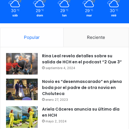
norteamericana.
30
29
29
29
30
℃
℃
℃
℃
℃
sáb
dom
lun
mar
mié
Popular
Reciente
Rina Leal revela detalles sobre su
salida de HCH en el podcast “2 Que 3”
septiembre 4, 2024
Novio es “desenmascarado” en plena
boda por el padre de otra novia en
Choluteca
enero 27, 2023
Ariela Cáceres anuncia su último día
en HCH
mayo 2, 2024