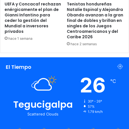
jerarquía
UEFA y Concacaf rechazan
Tenistas hondureñas
Partido
enérgicamente el plan de
Natalie Espinal y Alejandra
Sede del FC
internaciona
contra FC
15 de julio
Gianni Infantino para
Obando avanzan a la gran
Cincinnati
l como plato
ceder la gestión del
final de dobles y brillan en
Cincinnati
fuerte de la
Mundial a inversores
singles de los Juegos
privados
Centroamericanos y del
gira.
Caribe 2026
hace 1 semana
hace 2 semanas
Compromiso con la afición y roce
en el extranjero
El Tiempo
Como plato fuerte de esta etapa preparatoria, la dirigencia
26
del “Rey de Copas” ratificó la realización de una gira
℃
internacional de partidos amistosos por el territorio de los
Estados Unidos. Este viaje estratégico busca elevar el
Tegucigalpa
30º - 26º
nivel competitivo del equipo al enfrentarse a rivales de
57%
jerarquía internacional y, al mismo tiempo, retribuir el
1.79 km/h
Scattered Clouds
constante apoyo de la amplia e incondicional comunidad
de aficionados olimpistas que residen en la nación