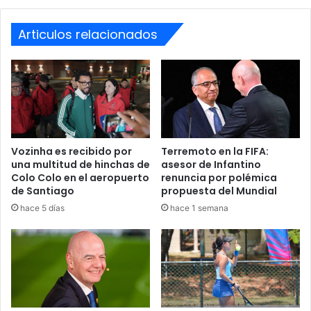
de
Exámenes
física de
Previos al
Clínicas
Rigores
médicos y
rigor y
Articulos relacionados
22 de junio
autorizadas
pruebas
diagnóstico
del plantel.
Nivelación
Inicio de
Sedes
de ritmo y
entrenamie
22 de junio
habituales
adaptación
ntos
del club
de nuevos
Vozinha es recibido por
Terremoto en la FIFA:
fichajes.
una multitud de hinchas de
asesor de Infantino
Colo Colo en el aeropuerto
renuncia por polémica
Elevar nivel
de Santiago
propuesta del Mundial
Gira
competitivo
hace 5 días
hace 1 semana
internacion
Estados
y
Mes de julio
al de
Unidos
acercamient
amistosos
o con la
afición.
Rival de