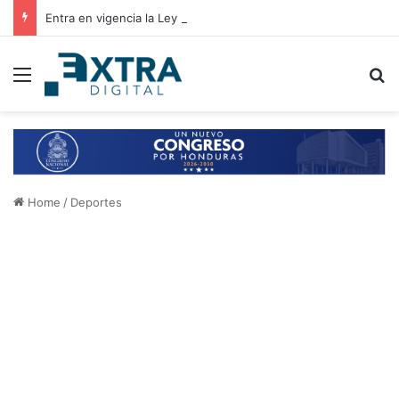
Entra en vigencia la Ley de Alivio Financiero que otorga tasas de interés del 2% anual
Menu
B
Home
/
Deportes