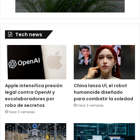
Olimpia
Pre-Temporada
Tech news
Apple intensifica presión
China lanza U1, el robot
legal contra OpenAI y
humanoide diseñado
excolaboradores por
para combatir la soledad
robo de secretos
hace 3 semanas
hace 3 semanas