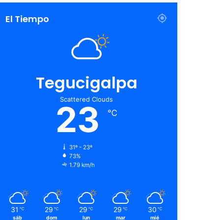
El Tiempo
Tegucigalpa
Scattered Clouds
23
℃
31º - 23º
73%
1.79 km/h
31
29
29
29
30
℃
℃
℃
℃
℃
sáb
dom
lun
mar
mié