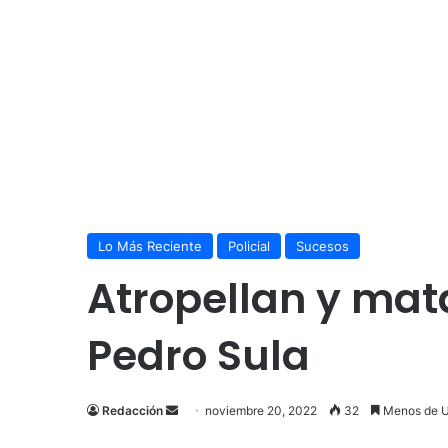
Lo Más Reciente
Policial
Sucesos
Atropellan y mat
Pedro Sula
Send
Redacción
noviembre 20, 2022
32
Menos de U
an