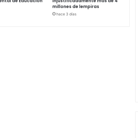
ntal de Educación
injustificadamente más de 4
millones de lempiras
hace 3 días