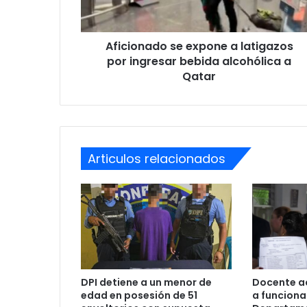
ingresar
bebida
alcohólica
Aficionado se expone a latigazos
a
Qatar
por ingresar bebida alcohólica a
Qatar
Articulos relacionados
DPI detiene a un menor de
Docente a
edad en posesión de 51
a funcionar