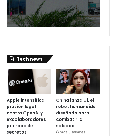
Tech news
Apple intensifica
China lanza U1, el
presión legal
robot humanoide
contra OpenAI y
diseñado para
excolaboradores
combatir la
por robo de
soledad
secretos
hace 3 semanas