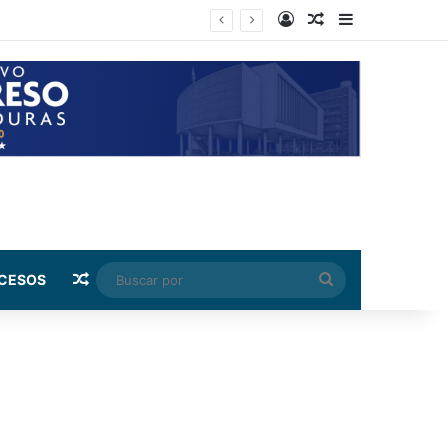
Log In
Random Article
Sidebar
e Colombia
Random Article
Buscar
CESOS
por