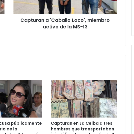
de
la
MS-
Capturan a 'Caballo Loco', miembro
13
activo de la MS-13
cusa públicamente
Capturan en La Ceiba a tres
io de la
hombres que transportaban