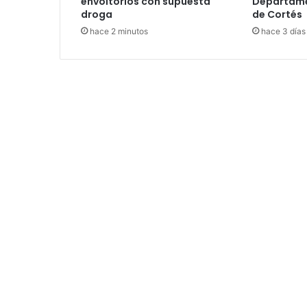
envoltorios con supuesta
Departame
droga
de Cortés
hace 2 minutos
hace 3 días