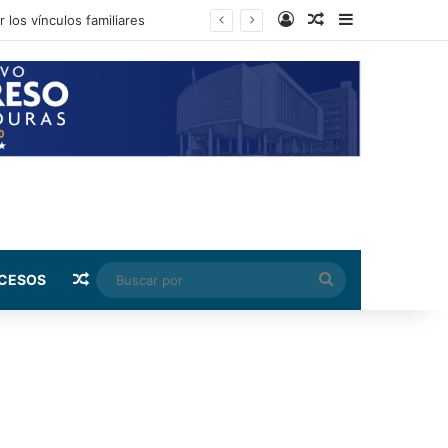
Log In
Random Article
Sidebar
Random Article
Buscar
CESOS
por