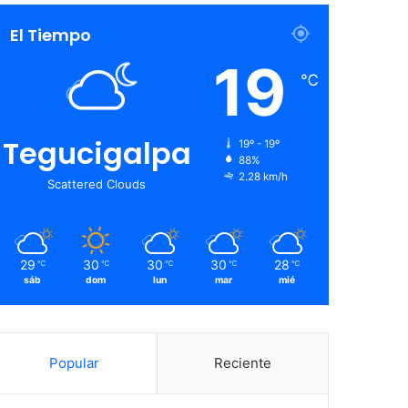
El Tiempo
19
℃
Tegucigalpa
19º - 19º
88%
2.28 km/h
Scattered Clouds
29
30
30
30
28
℃
℃
℃
℃
℃
sáb
dom
lun
mar
mié
Popular
Reciente