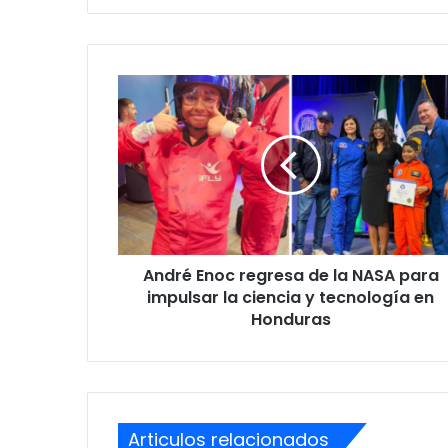
André
Enoc
regresa
de
la
NASA
para
impulsar
la
André Enoc regresa de la NASA para
ciencia
y
impulsar la ciencia y tecnología en
tecnología
Honduras
en
Honduras
Articulos relacionados