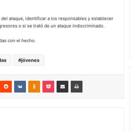
del ataque, identificar a los responsables y establecer
agresores o si se trató de un ataque indiscriminado.
das con el hecho.
das
jóvenes
interest
Reddit
VKontakte
Odnoklassniki
Pocket
compartit via email
Print