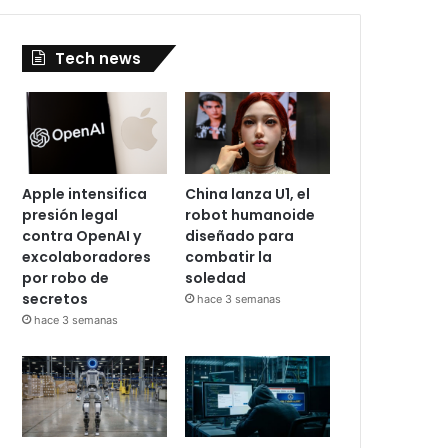
Tech news
Apple intensifica
China lanza U1, el
presión legal
robot humanoide
contra OpenAI y
diseñado para
excolaboradores
combatir la
por robo de
soledad
secretos
hace 3 semanas
hace 3 semanas