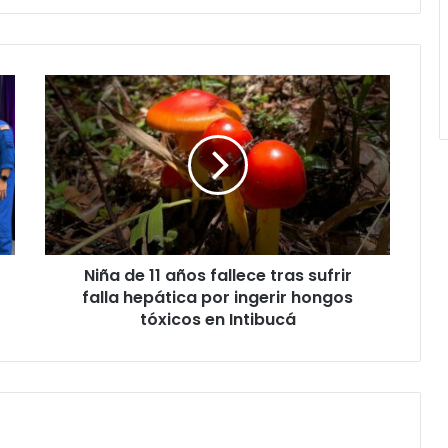
Niña
de
11
años
fallece
tras
sufrir
falla
hepática
Niña de 11 años fallece tras sufrir
por
ingerir
falla hepática por ingerir hongos
hongos
tóxicos en Intibucá
tóxicos
en
Intibucá