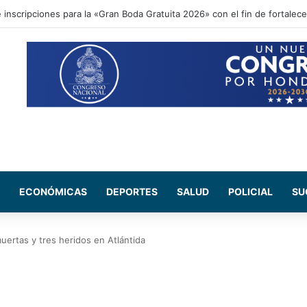
ional acompaña entrega de ayuda humanitaria de Copeco en Alianza
ECONÓMICAS
DEPORTES
SALUD
POLICIAL
SU
ertas y tres heridos en Atlántida