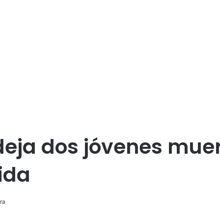
ja dos jóvenes muert
ida
ra