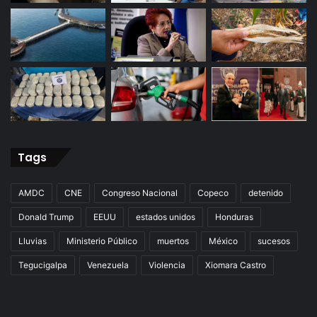
Tags
AMDC
CNE
Congreso Nacional
Copeco
detenido
Donald Trump
EEUU
estados unidos
Honduras
Lluvias
Ministerio Público
muertos
México
sucesos
Tegucigalpa
Venezuela
Violencia
Xiomara Castro