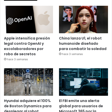
Apple intensifica presión
China lanza U1, el robot
legal contra OpenAI y
humanoide diseñado
excolaboradores por
para combatir la soledad
robo de secretos
hace 3 semanas
hace 3 semanas
Hyundai adquiere el 100%
El FBI emite una alerta
de Boston Dynamics para
global para usuarios de
desplegar al robot
Microsoft 365 por la