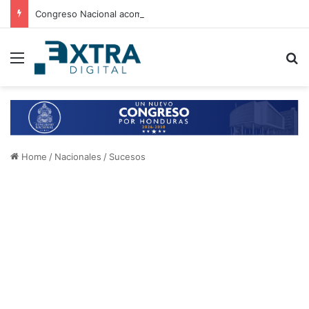
Congreso Nacional acompaña entrega de ayuda humanitaria de Copeco en Alianza
Menu
B
Home
/
Nacionales
/
Sucesos