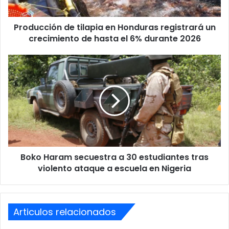
crecimiento
de
Producción de tilapia en Honduras registrará un
hasta
el
crecimiento de hasta el 6% durante 2026
6%
durante
Boko
2026
Haram
secuestra
a
30
estudiantes
tras
violento
ataque
Boko Haram secuestra a 30 estudiantes tras
a
escuela
violento ataque a escuela en Nigeria
en
Nigeria
Articulos relacionados