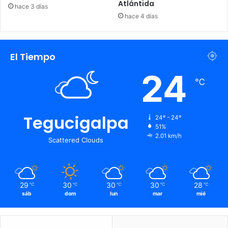
Atlántida
hace 3 días
hace 4 días
El Tiempo
24
℃
Tegucigalpa
24º - 24º
51%
2.01 km/h
Scattered Clouds
29
30
30
30
28
℃
℃
℃
℃
℃
sáb
dom
lun
mar
mié