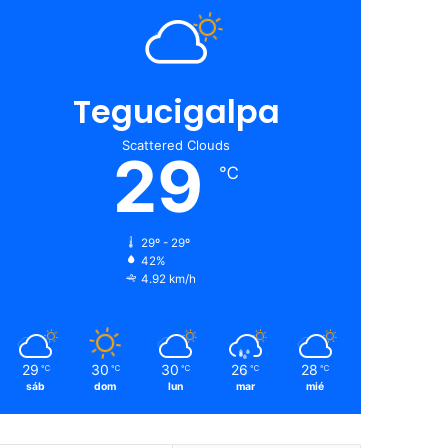
Tegucigalpa
Scattered Clouds
29
℃
29º - 29º
42%
4.92 km/h
29
30
30
26
28
℃
℃
℃
℃
℃
sáb
dom
lun
mar
mié