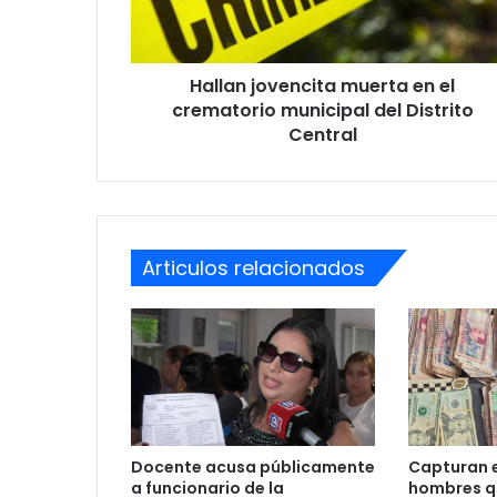
municipal
del
Distrito
Hallan jovencita muerta en el
Central
crematorio municipal del Distrito
Central
Articulos relacionados
Docente acusa públicamente
Capturan e
a funcionario de la
hombres q