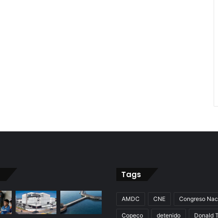
Tags
AMDC
CNE
Congreso Nac
Copeco
detenido
Donald 