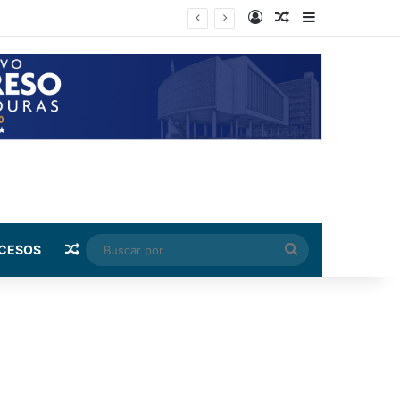
Log In
Random Article
Sidebar
vado de activos
Random Article
Buscar
CESOS
por