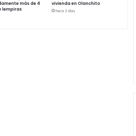
adamente más de 4
vivienda en Olanchito
e lempiras
hace 2 días