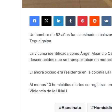
Facebook
X
LinkedIn
Tumblr
Pinterest
Reddit
Un hombre de 52 años fue asesinado a balazos 
Tegucigalpa.
La víctima identificada como Ángel Mauricio Cá
desconocidos que se transportaban en motocicle
El ahora occiso era residente en la colonia La
Al menos 10 homicidios diarios se registran e
Violencia de la UNAH.
Asesinato
Homicidi