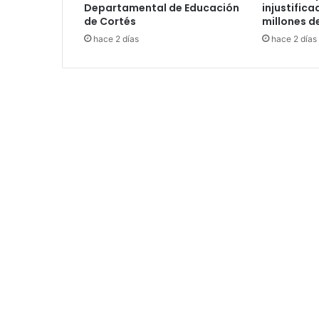
Departamental de Educación
injustific
de Cortés
millones d
hace 2 días
hace 2 días