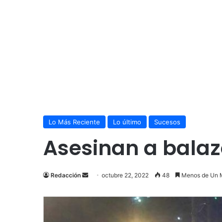
Lo Más Reciente
Lo último
Sucesos
Asesinan a balazo
Send
Redacción
octubre 22, 2022
48
Menos de Un 
an
email