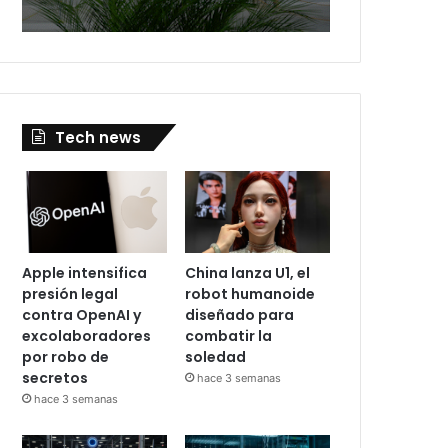
Tech news
Apple intensifica
China lanza U1, el
presión legal
robot humanoide
contra OpenAI y
diseñado para
excolaboradores
combatir la
por robo de
soledad
secretos
hace 3 semanas
hace 3 semanas