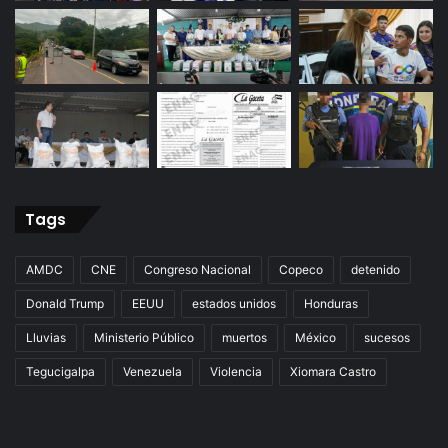
Tags
AMDC
CNE
Congreso Nacional
Copeco
detenido
Donald Trump
EEUU
estados unidos
Honduras
Lluvias
Ministerio Público
muertos
México
sucesos
Tegucigalpa
Venezuela
Violencia
Xiomara Castro