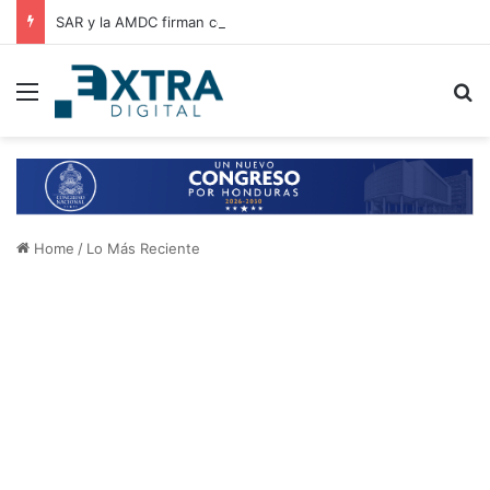
SAR y la AMDC firman convenio de cooperación para el intercambio de información y fortalecimiento tributario
Menu
B
Home
/
Lo Más Reciente