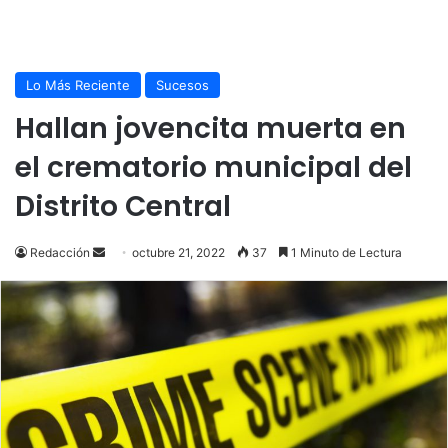
Lo Más Reciente
Sucesos
Hallan jovencita muerta en
el crematorio municipal del
Distrito Central
Send
Redacción
octubre 21, 2022
37
1 Minuto de Lectura
an
email