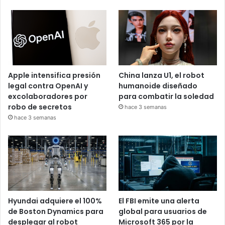
Apple intensifica presión
China lanza U1, el robot
legal contra OpenAI y
humanoide diseñado
excolaboradores por
para combatir la soledad
robo de secretos
hace 3 semanas
hace 3 semanas
Hyundai adquiere el 100%
El FBI emite una alerta
de Boston Dynamics para
global para usuarios de
desplegar al robot
Microsoft 365 por la