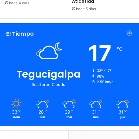
Atlántida
hace 4 días
hace 5 días
El Tiempo
17
℃
Tegucigalpa
33º - 17º
98%
2.59 km/h
Scattered Clouds
33
28
29
31
31
℃
℃
℃
℃
℃
dom
lun
mar
mié
jue