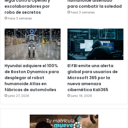
legal contra OpenAI y
humanoide diseñado
excolaboradores por
para combatir la soledad
robo de secretos
hace 3 semanas
hace 3 semanas
Hyundai adquiere el 100%
El FBI emite una alerta
de Boston Dynamics para
global para usuarios de
desplegar al robot
Microsoft 365 por la
humanoide Atlas en
nueva amenaza
fábricas de automóviles
cibernética Kali365
junio 27, 2026
junio 19, 2026