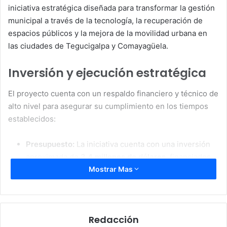
iniciativa estratégica diseñada para transformar la gestión
municipal a través de la tecnología, la recuperación de
espacios públicos y la mejora de la movilidad urbana en
las ciudades de Tegucigalpa y Comayagüela.
Inversión y ejecución estratégica
El proyecto cuenta con un respaldo financiero y técnico de
alto nivel para asegurar su cumplimiento en los tiempos
establecidos:
Presupuesto:
La iniciativa cuenta con una inversión
aproximada de
3.4 millones de dólares
, financiados
con fondos de la AMDC.
Mostrar Mas
Alianza internacional:
La ejecución estará a cargo del
Programa de las Naciones Unidas para el Desarrollo
(
PNUD
), lo que garantiza estándares internacionales
Redacción
de transparencia y rendición de cuentas.