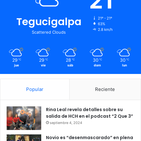
21
Tegucigalpa
21º - 21º
63%
2.8 km/h
Scattered Clouds
29
29
28
30
30
℃
℃
℃
℃
℃
jue
vie
sáb
dom
lun
Popular
Reciente
Rina Leal revela detalles sobre su
salida de HCH en el podcast “2 Que 3”
septiembre 4, 2024
Novio es “desenmascarado” en plena