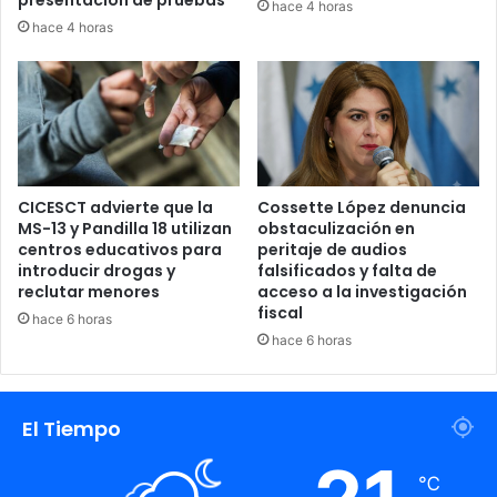
hace 4 horas
hace 4 horas
AMDC
La Capital Conecta
Lanzamiento
PNUD
CICESCT advierte que la
Cossette López denuncia
MS-13 y Pandilla 18 utilizan
obstaculización en
centros educativos para
peritaje de audios
introducir drogas y
falsificados y falta de
reclutar menores
acceso a la investigación
fiscal
hace 6 horas
hace 6 horas
El Tiempo
℃