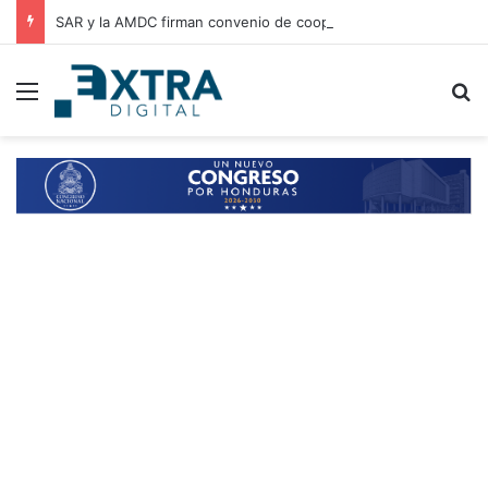
SAR y la AMDC firman convenio de cooperación para el intercambio de información y fortalecimiento tributario
Menu
B