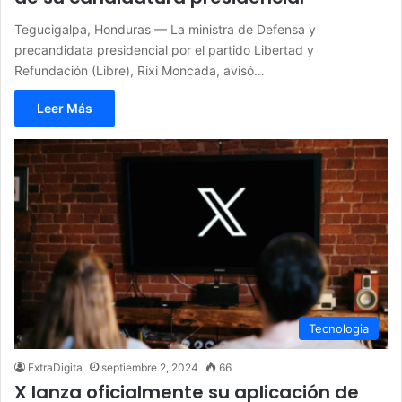
Tegucigalpa, Honduras — La ministra de Defensa y
precandidata presidencial por el partido Libertad y
Refundación (Libre), Rixi Moncada, avisó…
Leer Más
Tecnologia
ExtraDigita
septiembre 2, 2024
66
X lanza oficialmente su aplicación de