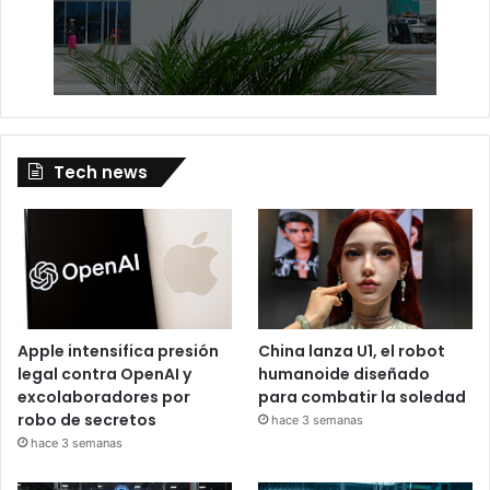
Tech news
Apple intensifica presión
China lanza U1, el robot
legal contra OpenAI y
humanoide diseñado
excolaboradores por
para combatir la soledad
robo de secretos
hace 3 semanas
hace 3 semanas