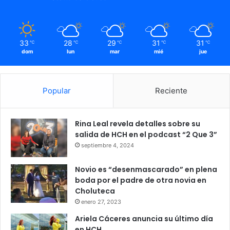
33
28
29
31
31
℃
℃
℃
℃
℃
dom
lun
mar
mié
jue
Popular
Reciente
Rina Leal revela detalles sobre su
salida de HCH en el podcast “2 Que 3”
septiembre 4, 2024
Novio es “desenmascarado” en plena
boda por el padre de otra novia en
Choluteca
enero 27, 2023
Ariela Cáceres anuncia su último día
en HCH