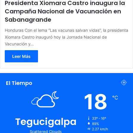
Presidenta Xiomara Castro inaugura la
Campaña Nacional de Vacunación en
Sabanagrande
Honduras Con el lema “Las vacunas salvan vidas”, la presidenta
Xiomara Castro inauguró hoy la Jornada Nacional de
Vacunación y…
Leer Más
El Tiempo
18
℃
Tegucigalpa
33º - 16º
89%
2.27 km/h
Scattered Clouds