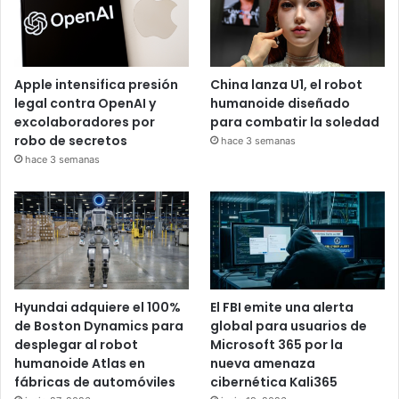
Apple intensifica presión
China lanza U1, el robot
legal contra OpenAI y
humanoide diseñado
excolaboradores por
para combatir la soledad
robo de secretos
hace 3 semanas
hace 3 semanas
Hyundai adquiere el 100%
El FBI emite una alerta
de Boston Dynamics para
global para usuarios de
desplegar al robot
Microsoft 365 por la
humanoide Atlas en
nueva amenaza
fábricas de automóviles
cibernética Kali365