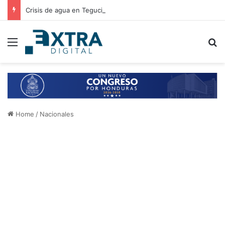
Crisis de agua en Tegucigalpa: autoridades analizan elevar la emergencia a alerta roja
Menu
B
Home
/
Nacionales