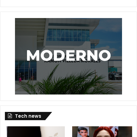
Tech news