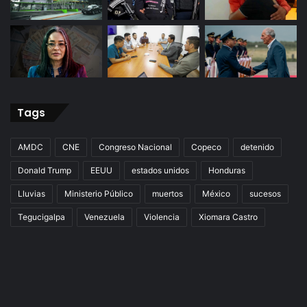
Tags
AMDC
CNE
Congreso Nacional
Copeco
detenido
Donald Trump
EEUU
estados unidos
Honduras
Lluvias
Ministerio Público
muertos
México
sucesos
Tegucigalpa
Venezuela
Violencia
Xiomara Castro