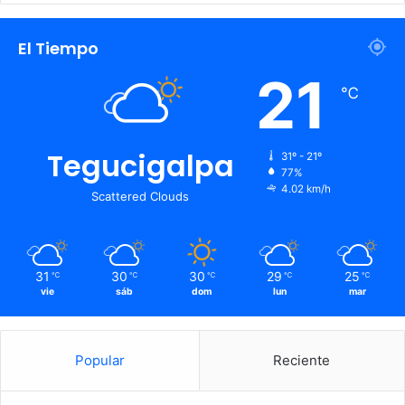
El Tiempo
21
℃
Tegucigalpa
31º - 21º
77%
4.02 km/h
Scattered Clouds
31
30
30
29
25
℃
℃
℃
℃
℃
vie
sáb
dom
lun
mar
Popular
Reciente