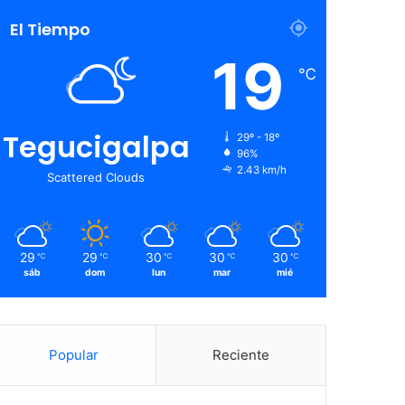
El Tiempo
19
℃
Tegucigalpa
29º - 18º
96%
2.43 km/h
Scattered Clouds
29
29
30
30
30
℃
℃
℃
℃
℃
sáb
dom
lun
mar
mié
Popular
Reciente