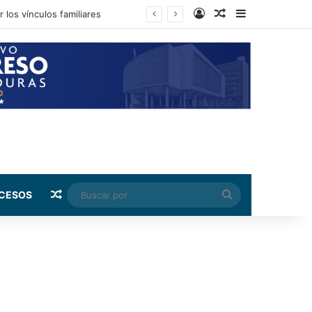
Log In
Random Article
Sidebar
Random Article
Buscar
CESOS
por