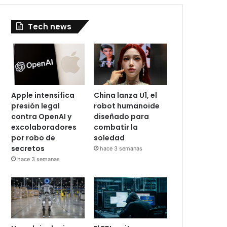
Tech news
Apple intensifica
China lanza U1, el
presión legal
robot humanoide
contra OpenAI y
diseñado para
excolaboradores
combatir la
por robo de
soledad
secretos
hace 3 semanas
hace 3 semanas