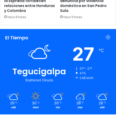
la Espriella fortalecen
denuncia por violencia
relaciones entre Honduras
doméstica en San Pedro
y Colombia
Sula
hace 8 horas
hace 9 horas
El Tiempo
27
℃
Tegucigalpa
27º - 27º
47%
2.68 km/h
Scattered Clouds
29
30
30
26
28
℃
℃
℃
℃
℃
sáb
dom
lun
mar
mié