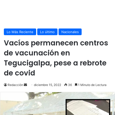
Lo Más Reciente
Lo último
Nacionales
Vacíos permanecen centros
de vacunación en
Tegucigalpa, pese a rebrote
de covid
Send
Redacción
diciembre 15, 2022
36
1 Minuto de Lectura
an
email