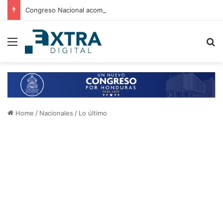
Congreso Nacional acompaña entrega de ayuda humanitaria de Copeco en Alianza
Menu
B
Home
/
Nacionales
/
Lo último