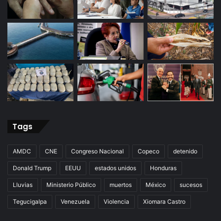
Tags
AMDC
CNE
Congreso Nacional
Copeco
detenido
Donald Trump
EEUU
estados unidos
Honduras
Lluvias
Ministerio Público
muertos
México
sucesos
Tegucigalpa
Venezuela
Violencia
Xiomara Castro