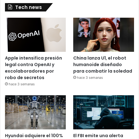
Tech news
Apple intensifica presión
China lanza U1, el robot
legal contra OpenAI y
humanoide diseñado
excolaboradores por
para combatir la soledad
robo de secretos
hace 3 semanas
hace 3 semanas
Hyundai adquiere el 100%
El FBI emite una alerta