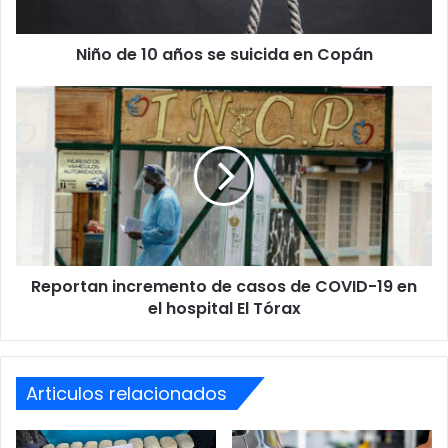
Copán
Niño de 10 años se suicida en Copán
Reportan
incremento
de
casos
de
COVID-
19
en
el
Reportan incremento de casos de COVID-19 en
hospital
El
el hospital El Tórax
Tórax
Articulos relacionados