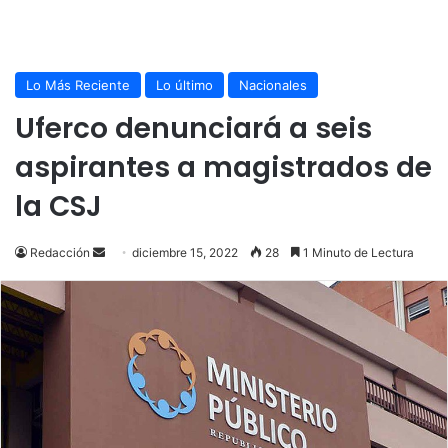
Lo Más Reciente
Lo último
Nacionales
Uferco denunciará a seis
aspirantes a magistrados de
la CSJ
Send
Redacción
diciembre 15, 2022
28
1 Minuto de Lectura
an
email