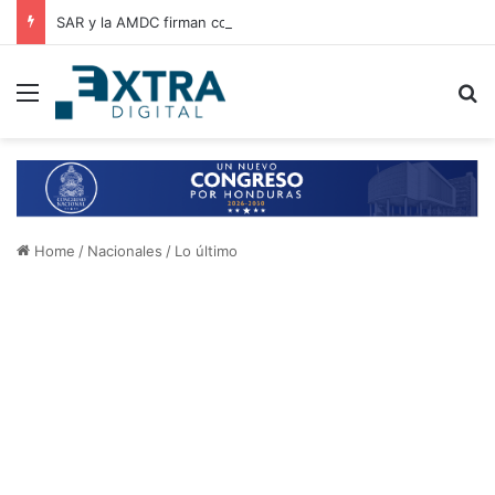
SAR y la AMDC firman convenio de cooperación para el intercambio de información y fortalecimiento tributario
Menu
B
Home
/
Nacionales
/
Lo último