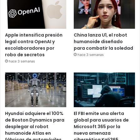
Apple intensifica presión
China lanza U1, el robot
legal contra OpenAI y
humanoide diseñado
excolaboradores por
para combatir la soledad
robo de secretos
hace 3 semanas
hace 3 semanas
Hyundai adquiere el 100%
El FBI emite una alerta
de Boston Dynamics para
global para usuarios de
desplegar al robot
Microsoft 365 por la
humanoide Atlas en
nueva amenaza
fábricas de automóviles
cibernética Kali365