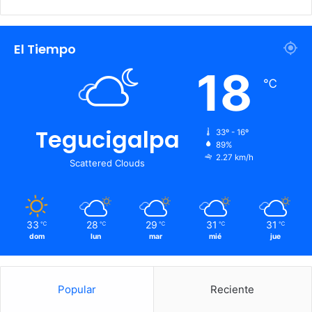
El Tiempo
18
℃
Tegucigalpa
33º - 16º
89%
2.27 km/h
Scattered Clouds
33
28
29
31
31
℃
℃
℃
℃
℃
dom
lun
mar
mié
jue
Popular
Reciente