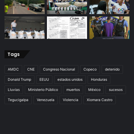
Tags
AMDC
CNE
Congreso Nacional
Copeco
detenido
Donald Trump
EEUU
estados unidos
Honduras
Lluvias
Ministerio Público
muertos
México
sucesos
Tegucigalpa
Venezuela
Violencia
Xiomara Castro