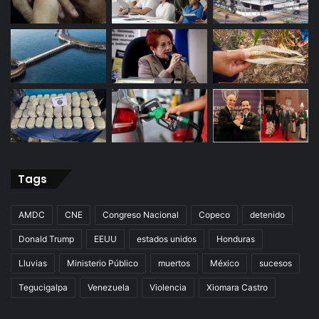
Tags
AMDC
CNE
Congreso Nacional
Copeco
detenido
Donald Trump
EEUU
estados unidos
Honduras
Lluvias
Ministerio Público
muertos
México
sucesos
Tegucigalpa
Venezuela
Violencia
Xiomara Castro