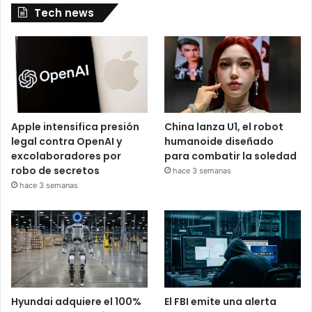
Tech news
Apple intensifica presión
China lanza U1, el robot
legal contra OpenAI y
humanoide diseñado
excolaboradores por
para combatir la soledad
robo de secretos
hace 3 semanas
hace 3 semanas
Hyundai adquiere el 100%
El FBI emite una alerta