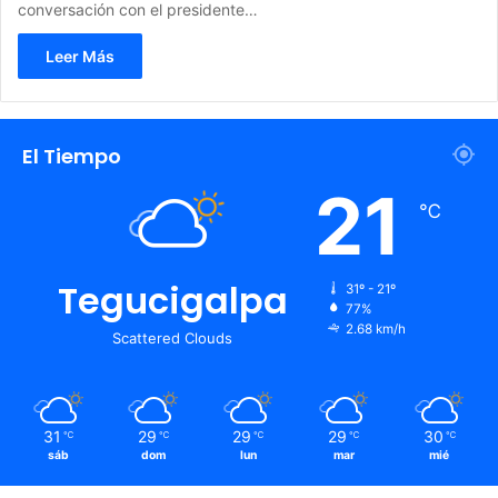
conversación con el presidente…
Leer Más
El Tiempo
21
℃
Tegucigalpa
31º - 21º
77%
2.68 km/h
Scattered Clouds
31
29
29
29
30
℃
℃
℃
℃
℃
sáb
dom
lun
mar
mié