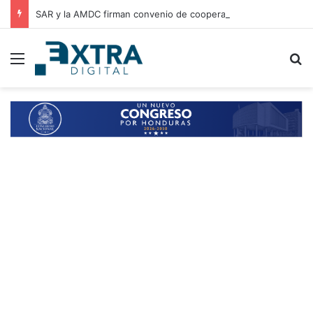
SAR y la AMDC firman convenio de cooperación para el intercambio de información y fortalecimiento tributario
Menu
B