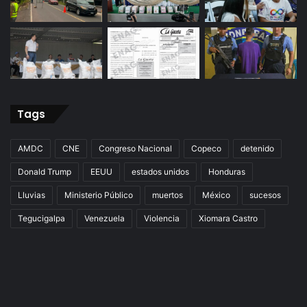
Tags
AMDC
CNE
Congreso Nacional
Copeco
detenido
Donald Trump
EEUU
estados unidos
Honduras
Lluvias
Ministerio Público
muertos
México
sucesos
Tegucigalpa
Venezuela
Violencia
Xiomara Castro