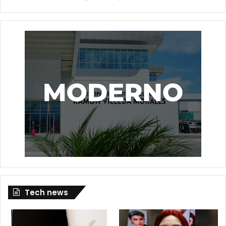
Tech news