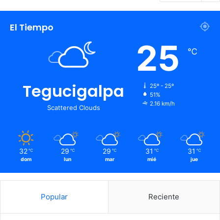
El Tiempo
25
℃
Tegucigalpa
25º - 25º
51%
2.16 km/h
Scattered Clouds
32
29
29
31
31
℃
℃
℃
℃
℃
dom
lun
mar
mié
jue
Popular
Reciente