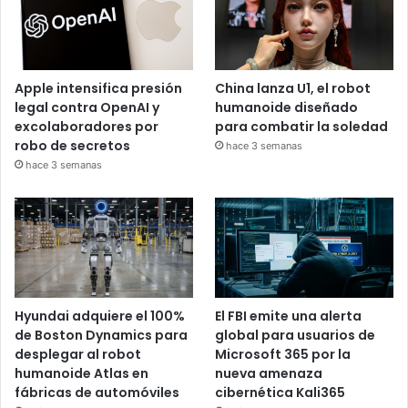
Apple intensifica presión
China lanza U1, el robot
legal contra OpenAI y
humanoide diseñado
excolaboradores por
para combatir la soledad
robo de secretos
hace 3 semanas
hace 3 semanas
Hyundai adquiere el 100%
El FBI emite una alerta
de Boston Dynamics para
global para usuarios de
desplegar al robot
Microsoft 365 por la
humanoide Atlas en
nueva amenaza
fábricas de automóviles
cibernética Kali365