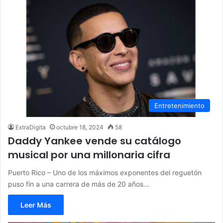
Entretenimiento
ExtraDigita
octubre 18, 2024
58
Daddy Yankee vende su catálogo
musical por una millonaria cifra
Puerto Rico – Uno de los máximos exponentes del reguetón
puso fin a una carrera de más de 20 años…
Leer Más