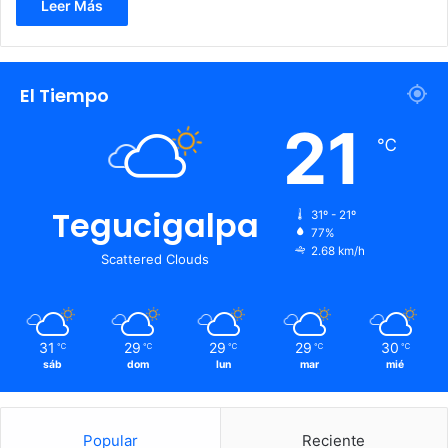
Leer Más
El Tiempo
21
℃
Tegucigalpa
31º - 21º
77%
2.68 km/h
Scattered Clouds
31
29
29
29
30
℃
℃
℃
℃
℃
sáb
dom
lun
mar
mié
Popular
Reciente