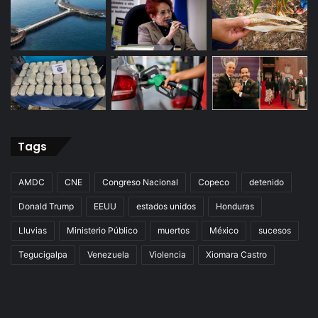
Tags
AMDC
CNE
Congreso Nacional
Copeco
detenido
Donald Trump
EEUU
estados unidos
Honduras
Lluvias
Ministerio Público
muertos
México
sucesos
Tegucigalpa
Venezuela
Violencia
Xiomara Castro