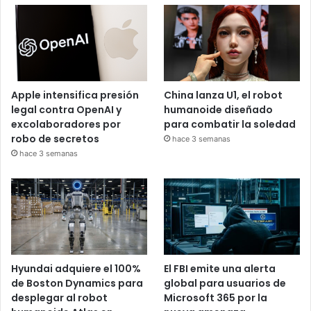
Apple intensifica presión
China lanza U1, el robot
legal contra OpenAI y
humanoide diseñado
excolaboradores por
para combatir la soledad
robo de secretos
hace 3 semanas
hace 3 semanas
Hyundai adquiere el 100%
El FBI emite una alerta
de Boston Dynamics para
global para usuarios de
desplegar al robot
Microsoft 365 por la