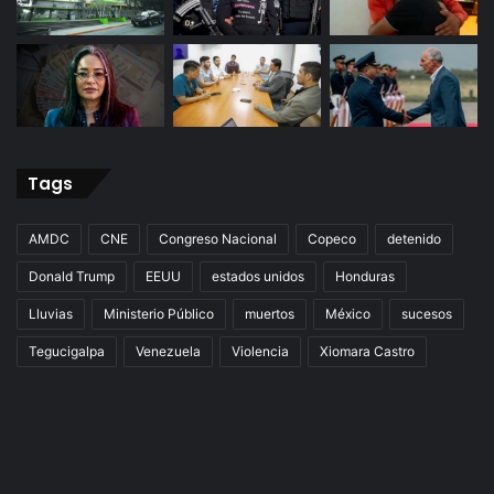
Tags
AMDC
CNE
Congreso Nacional
Copeco
detenido
Donald Trump
EEUU
estados unidos
Honduras
Lluvias
Ministerio Público
muertos
México
sucesos
Tegucigalpa
Venezuela
Violencia
Xiomara Castro