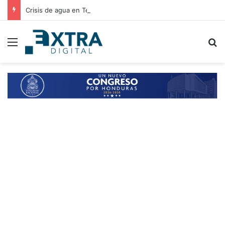
Crisis de agua en Tegucigalpa: autoridades analizan elevar la emergencia a alerta roja
Menu
B