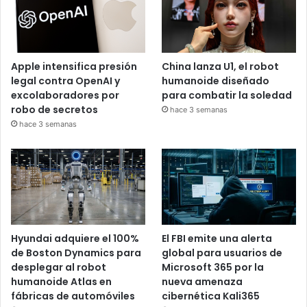
Apple intensifica presión
China lanza U1, el robot
legal contra OpenAI y
humanoide diseñado
excolaboradores por
para combatir la soledad
robo de secretos
hace 3 semanas
hace 3 semanas
Hyundai adquiere el 100%
El FBI emite una alerta
de Boston Dynamics para
global para usuarios de
desplegar al robot
Microsoft 365 por la
humanoide Atlas en
nueva amenaza
fábricas de automóviles
cibernética Kali365