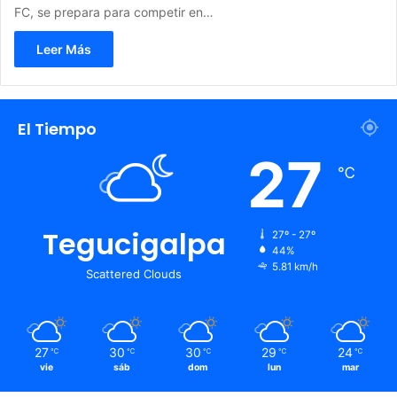
FC, se prepara para competir en…
Leer Más
El Tiempo
27
℃
Tegucigalpa
27º - 27º
44%
5.81 km/h
Scattered Clouds
27
30
30
29
24
℃
℃
℃
℃
℃
vie
sáb
dom
lun
mar