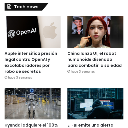
Tech news
Apple intensifica presión
China lanza U1, el robot
legal contra OpenAI y
humanoide diseñado
excolaboradores por
para combatir la soledad
robo de secretos
hace 3 semanas
hace 3 semanas
Hyundai adquiere el 100%
El FBI emite una alerta