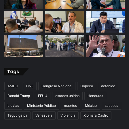
Tags
AMDC
CNE
Congreso Nacional
Copeco
detenido
Donald Trump
EEUU
estados unidos
Honduras
Lluvias
Ministerio Público
muertos
México
sucesos
Tegucigalpa
Venezuela
Violencia
Xiomara Castro