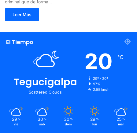
criminal que de forma…
Leer Más
El Tiempo
20
℃
Tegucigalpa
29º - 20º
97%
2.55 km/h
Scattered Clouds
29
30
30
29
25
℃
℃
℃
℃
℃
vie
sáb
dom
lun
mar