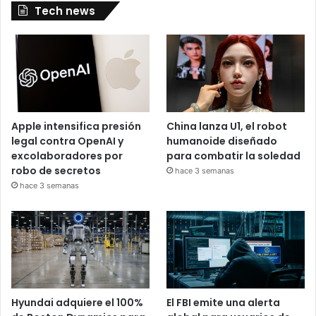
Tech news
Apple intensifica presión
China lanza U1, el robot
legal contra OpenAI y
humanoide diseñado
excolaboradores por
para combatir la soledad
robo de secretos
hace 3 semanas
hace 3 semanas
Hyundai adquiere el 100%
El FBI emite una alerta