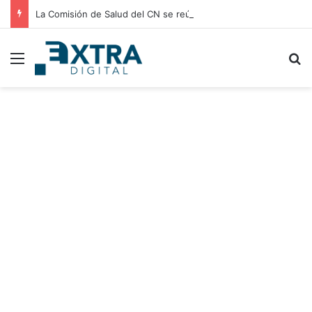
La Comisión de Salud del CN se reúne con médicos residentes para evaluar el incremento de su salario beca
Menu
B