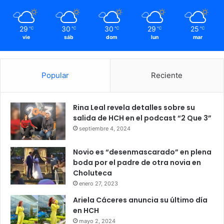
29
30
30
29
25
℃
℃
℃
℃
℃
vie
sáb
dom
lun
mar
Popular
Reciente
Rina Leal revela detalles sobre su
salida de HCH en el podcast “2 Que 3”
septiembre 4, 2024
Novio es “desenmascarado” en plena
boda por el padre de otra novia en
Choluteca
enero 27, 2023
Ariela Cáceres anuncia su último día
en HCH
mayo 2, 2024