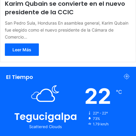
Karim Qubain se convierte en el nuevo
presidente de la CCIC
San Pedro Sula, Honduras En asamblea general, Karim Qubain
fue elegido como el nuevo presidente de la Cámara de
Comercio…
Leer Más
El Tiempo
22
℃
Tegucigalpa
22º - 22º
73%
1.79 km/h
Scattered Clouds