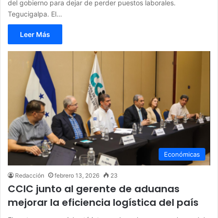
del gobierno para dejar de perder puestos laborales.
Tegucigalpa. El…
Leer Más
Económicas
Redacción
febrero 13, 2026
23
CCIC junto al gerente de aduanas
mejorar la eficiencia logística del país