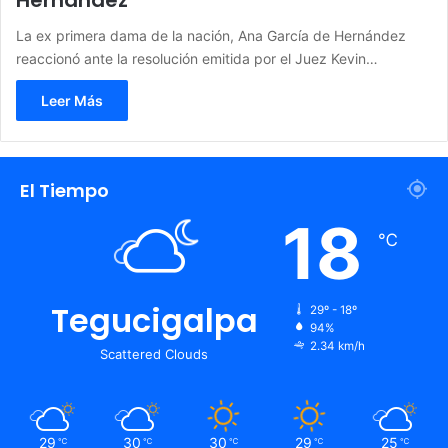
Hernández
La ex primera dama de la nación, Ana García de Hernández
reaccionó ante la resolución emitida por el Juez Kevin…
Leer Más
El Tiempo
18
℃
Tegucigalpa
29º - 18º
94%
2.34 km/h
Scattered Clouds
29
30
30
29
25
℃
℃
℃
℃
℃