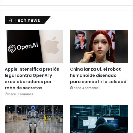
Tech news
Apple intensifica presión
China lanza U1, el robot
legal contra OpenAI y
humanoide diseñado
excolaboradores por
para combatir la soledad
robo de secretos
hace 3 semanas
hace 3 semanas