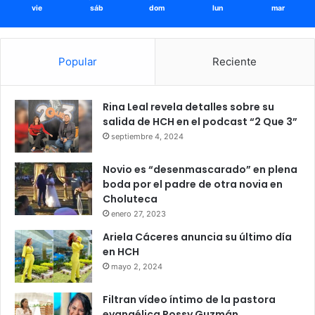
vie
sáb
dom
lun
mar
Popular
Reciente
Rina Leal revela detalles sobre su
salida de HCH en el podcast “2 Que 3”
septiembre 4, 2024
Novio es “desenmascarado” en plena
boda por el padre de otra novia en
Choluteca
enero 27, 2023
Ariela Cáceres anuncia su último día
en HCH
mayo 2, 2024
Filtran vídeo íntimo de la pastora
evangélica Rossy Guzmán