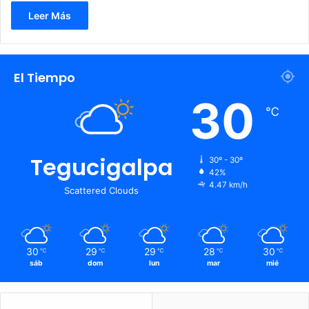
Leer Más
El Tiempo
30
℃
Tegucigalpa
30º - 30º
42%
4.47 km/h
Scattered Clouds
30
29
29
28
30
℃
℃
℃
℃
℃
sáb
dom
lun
mar
mié