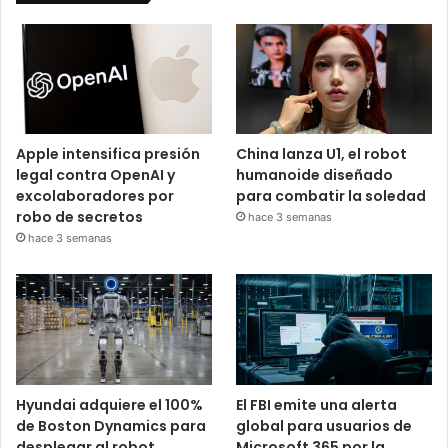
Apple intensifica presión
China lanza U1, el robot
legal contra OpenAI y
humanoide diseñado
excolaboradores por
para combatir la soledad
robo de secretos
hace 3 semanas
hace 3 semanas
Hyundai adquiere el 100%
El FBI emite una alerta
de Boston Dynamics para
global para usuarios de
desplegar al robot
Microsoft 365 por la