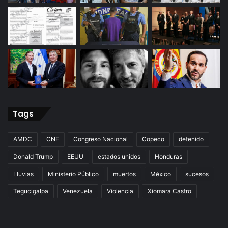
Tags
AMDC
CNE
Congreso Nacional
Copeco
detenido
Donald Trump
EEUU
estados unidos
Honduras
Lluvias
Ministerio Público
muertos
México
sucesos
Tegucigalpa
Venezuela
Violencia
Xiomara Castro