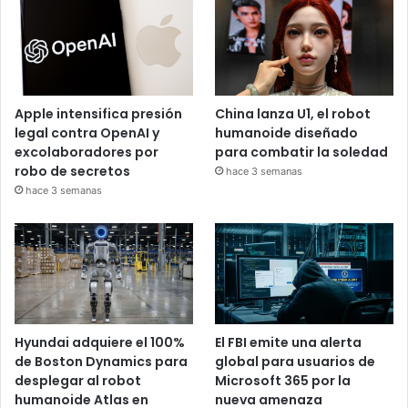
Apple intensifica presión
China lanza U1, el robot
legal contra OpenAI y
humanoide diseñado
excolaboradores por
para combatir la soledad
robo de secretos
hace 3 semanas
hace 3 semanas
Hyundai adquiere el 100%
El FBI emite una alerta
de Boston Dynamics para
global para usuarios de
desplegar al robot
Microsoft 365 por la
humanoide Atlas en
nueva amenaza