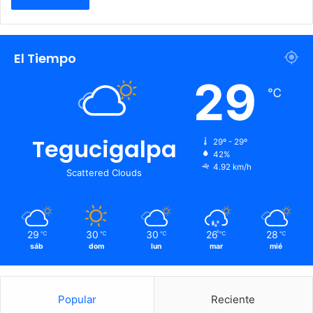
El Tiempo
29
℃
Tegucigalpa
29º - 29º
42%
4.92 km/h
Scattered Clouds
29
30
30
26
28
℃
℃
℃
℃
℃
sáb
dom
lun
mar
mié
Popular
Reciente