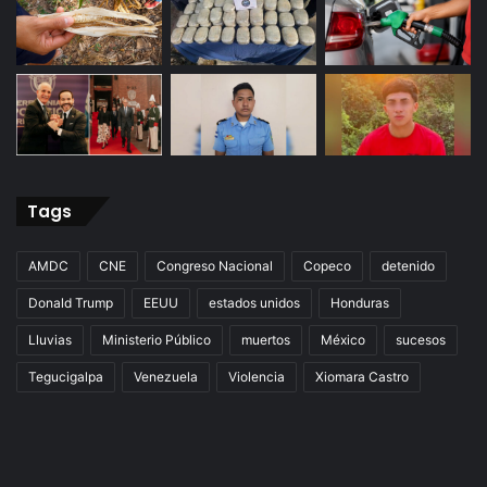
Tags
AMDC
CNE
Congreso Nacional
Copeco
detenido
Donald Trump
EEUU
estados unidos
Honduras
Lluvias
Ministerio Público
muertos
México
sucesos
Tegucigalpa
Venezuela
Violencia
Xiomara Castro