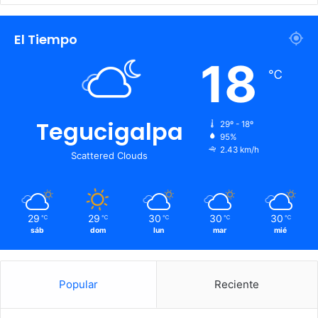
El Tiempo
18
℃
Tegucigalpa
29º - 18º
95%
2.43 km/h
Scattered Clouds
29
29
30
30
30
℃
℃
℃
℃
℃
sáb
dom
lun
mar
mié
Popular
Reciente