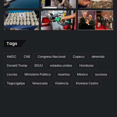
Tags
AMDC
CNE
Congreso Nacional
Copeco
detenido
Donald Trump
EEUU
estados unidos
Honduras
Lluvias
Ministerio Público
muertos
México
sucesos
Tegucigalpa
Venezuela
Violencia
Xiomara Castro