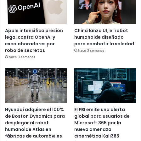
Apple intensifica presión
China lanza U1, el robot
legal contra OpenAI y
humanoide diseñado
excolaboradores por
para combatir la soledad
robo de secretos
hace 3 semanas
hace 3 semanas
Hyundai adquiere el 100%
El FBI emite una alerta
de Boston Dynamics para
global para usuarios de
desplegar al robot
Microsoft 365 por la
humanoide Atlas en
nueva amenaza
fábricas de automóviles
cibernética Kali365