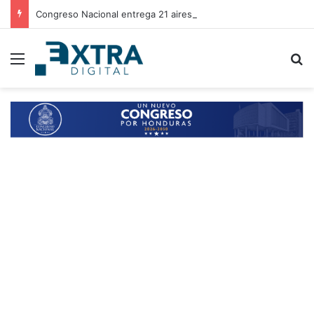
Congreso Nacional entrega 21 aires acondicionados a escuelas de Choluteca
Menu
B