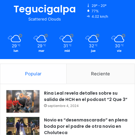
Tegucigalpa
29º - 20º
77%
4.02 km/h
Scattered Clouds
29
29
31
32
30
℃
℃
℃
℃
℃
lun
mar
mié
jue
vie
Popular
Reciente
Rina Leal revela detalles sobre su
salida de HCH en el podcast “2 Que 3”
septiembre 4, 2024
Novio es “desenmascarado” en plena
boda por el padre de otra novia en
Choluteca