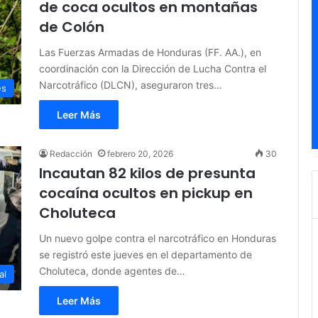
de coca ocultos en montañas
de Colón
Las Fuerzas Armadas de Honduras (FF. AA.), en
coordinación con la Dirección de Lucha Contra el
Narcotráfico (DLCN), aseguraron tres…
es
Leer Más
Redacción
febrero 20, 2026
30
Incautan 82 kilos de presunta
cocaína ocultos en pickup en
Choluteca
Un nuevo golpe contra el narcotráfico en Honduras
se registró este jueves en el departamento de
Choluteca, donde agentes de…
al
Leer Más