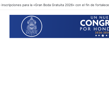
ional acompaña entrega de ayuda humanitaria de Copeco en Alianza