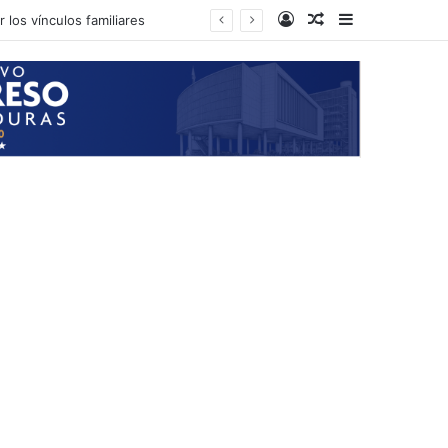
Log In
Random Article
Sidebar