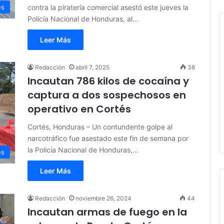
contra la piratería comercial asestó este jueves la
es
Policía Nacional de Honduras, al…
Leer Más
Redacción
abril 7, 2025
38
Incautan 786 kilos de cocaína y
captura a dos sospechosos en
operativo en Cortés
Cortés, Honduras – Un contundente golpe al
narcotráfico fue asestado este fin de semana por
la Policía Nacional de Honduras,…
es
Leer Más
Redacción
noviembre 26, 2024
44
Incautan armas de fuego en la