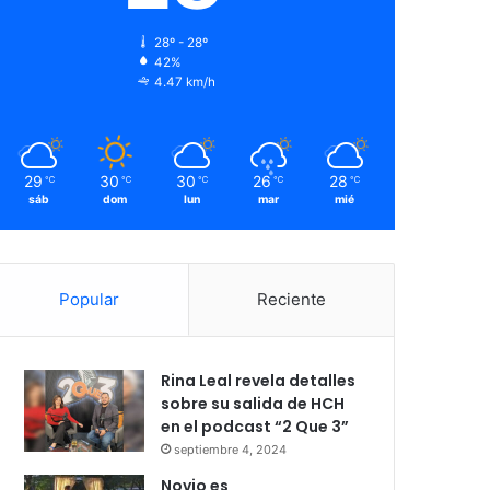
28º - 28º
42%
4.47 km/h
29
30
30
26
28
℃
℃
℃
℃
℃
sáb
dom
lun
mar
mié
Popular
Reciente
Rina Leal revela detalles
sobre su salida de HCH
en el podcast “2 Que 3”
septiembre 4, 2024
Novio es