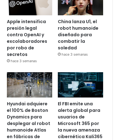
Apple intensifica
China lanza U1, el
presión legal
robot humanoide
contra OpenAI y
diseñado para
excolaboradores
combatir la
por robo de
soledad
secretos
hace 3 semanas
hace 3 semanas
Hyundai adquiere
El FBI emite una
el 100% de Boston
alerta global para
Dynamics para
usuarios de
desplegar al robot
Microsoft 365 por
humanoide Atlas
la nueva amenaza
en fábricas de
cibernética Kali365