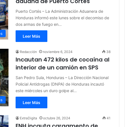
aduana de Puerto Cortés
Puerto Cortés – La Administración Aduanera de
Honduras informó este lunes sobre el decomiso de
dos armas de fuego en…
es
Leer Más
Redacción
noviembre 6, 2024
38
Incautan 472 kilos de cocaína al
interior de un camión en SPS
San Pedro Sula, Honduras – La Dirección Nacional
Policial Antidrogas (DNPA) de Honduras incautó
este miércoles un duro golpe al…
es
Leer Más
ExtraDigita
octubre 26, 2024
41
FNH incauta cargamento de