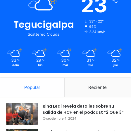
23
℃
Tegucigalpa
33º - 22º
64%
2.24 km/h
Scattered Clouds
33
29
30
31
32
℃
℃
℃
℃
℃
dom
lun
mar
mié
jue
Popular
Reciente
Rina Leal revela detalles sobre su
salida de HCH en el podcast “2 Que 3”
septiembre 4, 2024