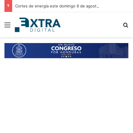
Cortes de energía este domingo 9 de agosto: horarios y zonas afectadas en Honduras
Menu
B