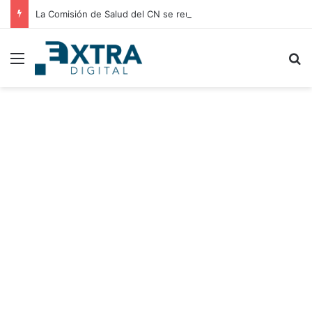
La Comisión de Salud del CN se reúne con médicos residentes para evaluar el incremento de su salario beca
Menu
B