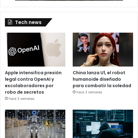
Tech news
Apple intensifica presión
China lanza U1, el robot
legal contra OpenAI y
humanoide diseñado
excolaboradores por
para combatir la soledad
robo de secretos
hace 3 semanas
hace 3 semanas