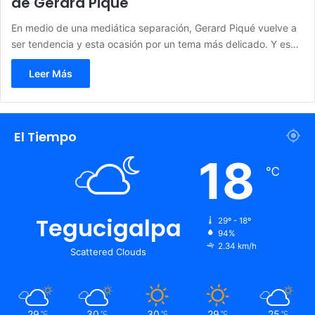
de Gerard Piqué
En medio de una mediática separación, Gerard Piqué vuelve a
ser tendencia y esta ocasión por un tema más delicado. Y es…
Leer Más
El Tiempo
18
℃
Tegucigalpa
29º - 18º
94%
2.34 km/h
Scattered Clouds
29
30
30
29
25
℃
℃
℃
℃
℃