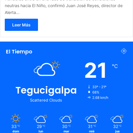
neutras hacia El Niño, confirmó Juan José Reyes, director de
Alerta…
Leer Más
El Tiempo
21
℃
Tegucigalpa
33º - 21º
68%
2.68 km/h
Scattered Clouds
33
29
30
31
32
℃
℃
℃
℃
℃
dom
lun
mar
mié
jue