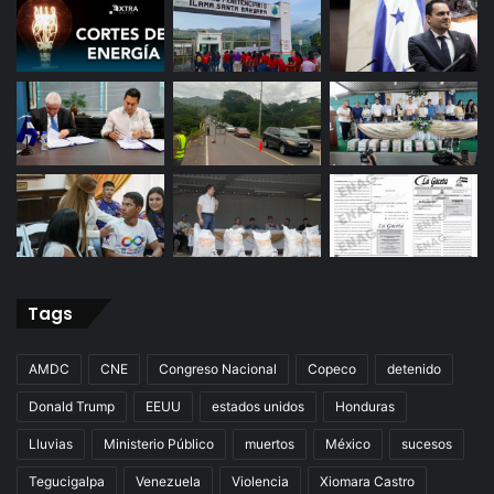
Tags
AMDC
CNE
Congreso Nacional
Copeco
detenido
Donald Trump
EEUU
estados unidos
Honduras
Lluvias
Ministerio Público
muertos
México
sucesos
Tegucigalpa
Venezuela
Violencia
Xiomara Castro