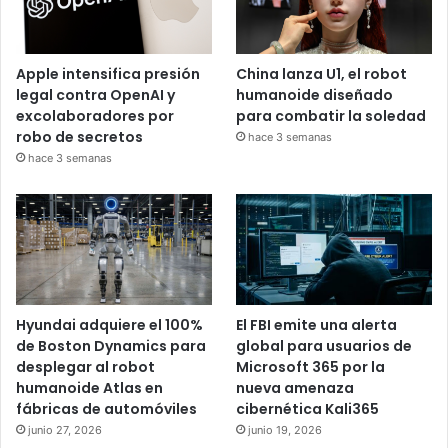
Apple intensifica presión
China lanza U1, el robot
legal contra OpenAI y
humanoide diseñado
excolaboradores por
para combatir la soledad
robo de secretos
hace 3 semanas
hace 3 semanas
Hyundai adquiere el 100%
El FBI emite una alerta
de Boston Dynamics para
global para usuarios de
desplegar al robot
Microsoft 365 por la
humanoide Atlas en
nueva amenaza
fábricas de automóviles
cibernética Kali365
junio 27, 2026
junio 19, 2026