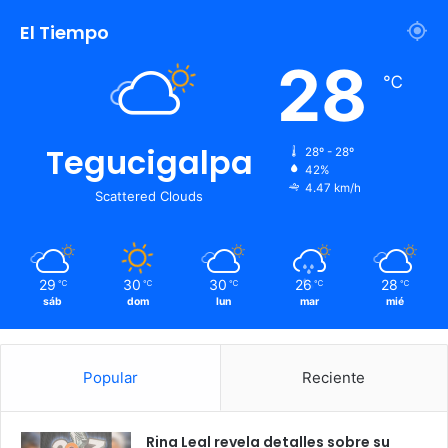
El Tiempo
28
℃
Tegucigalpa
28º - 28º
42%
4.47 km/h
Scattered Clouds
29
30
30
26
28
℃
℃
℃
℃
℃
sáb
dom
lun
mar
mié
Popular
Reciente
Rina Leal revela detalles sobre su