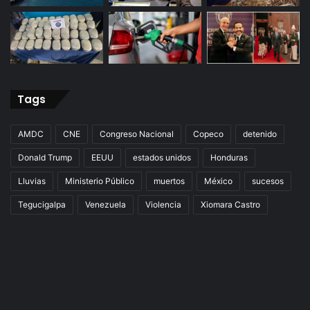
Tags
AMDC
CNE
Congreso Nacional
Copeco
detenido
Donald Trump
EEUU
estados unidos
Honduras
Lluvias
Ministerio Público
muertos
México
sucesos
Tegucigalpa
Venezuela
Violencia
Xiomara Castro