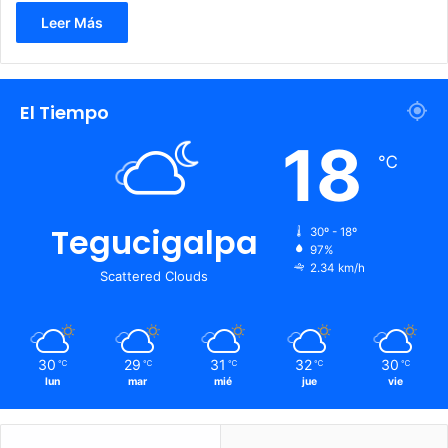
Leer Más
El Tiempo
18
℃
Tegucigalpa
30º - 18º
97%
2.34 km/h
Scattered Clouds
30
29
31
32
30
℃
℃
℃
℃
℃
lun
mar
mié
jue
vie