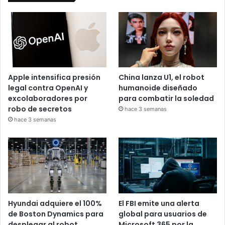
Apple intensifica presión
China lanza U1, el robot
legal contra OpenAI y
humanoide diseñado
excolaboradores por
para combatir la soledad
robo de secretos
hace 3 semanas
hace 3 semanas
Hyundai adquiere el 100%
El FBI emite una alerta
de Boston Dynamics para
global para usuarios de
desplegar al robot
Microsoft 365 por la