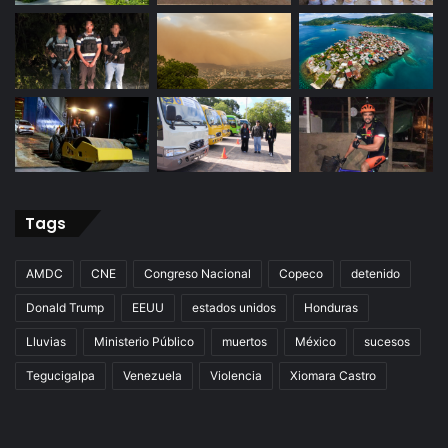
Tags
AMDC
CNE
Congreso Nacional
Copeco
detenido
Donald Trump
EEUU
estados unidos
Honduras
Lluvias
Ministerio Público
muertos
México
sucesos
Tegucigalpa
Venezuela
Violencia
Xiomara Castro