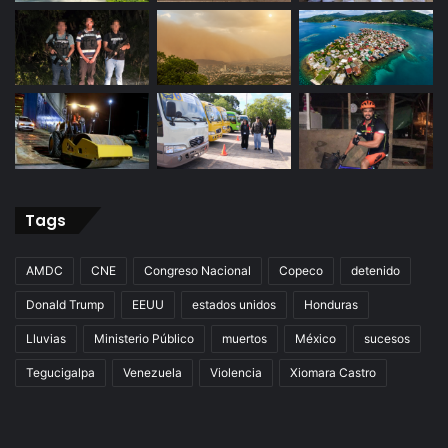
Tags
AMDC
CNE
Congreso Nacional
Copeco
detenido
Donald Trump
EEUU
estados unidos
Honduras
Lluvias
Ministerio Público
muertos
México
sucesos
Tegucigalpa
Venezuela
Violencia
Xiomara Castro