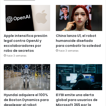
Apple intensifica presión
China lanza U1, el robot
legal contra OpenAI y
humanoide diseñado
excolaboradores por
para combatir la soledad
robo de secretos
hace 3 semanas
hace 3 semanas
Hyundai adquiere el 100%
El FBI emite una alerta
de Boston Dynamics para
global para usuarios de
desplegar al robot
Microsoft 365 por la