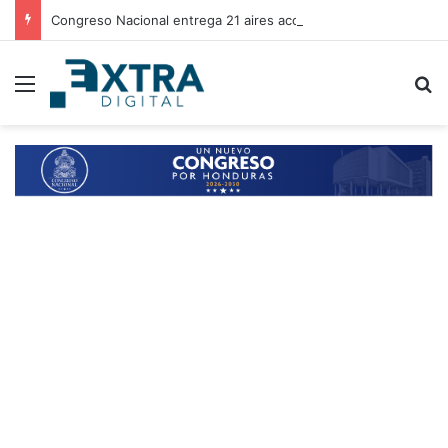
Congreso Nacional entrega 21 aires acondicionados a escuelas de Choluteca
Menu
B