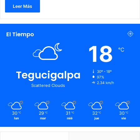
Leer Más
El Tiempo
18
℃
Tegucigalpa
30º - 18º
97%
2.34 km/h
Scattered Clouds
30
29
31
32
30
℃
℃
℃
℃
℃
lun
mar
mié
jue
vie