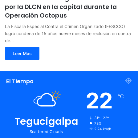
por la DLCN en la capital durante la
Operación Octopus
La Fiscalía Especial Contra el Crimen Organizado (FESCCO)
logró condena de 15 años nueve meses de reclusión en contra
de…
Leer Más
El Tiempo
22
℃
Tegucigalpa
31º - 22º
73%
2.24 km/h
Scattered Clouds