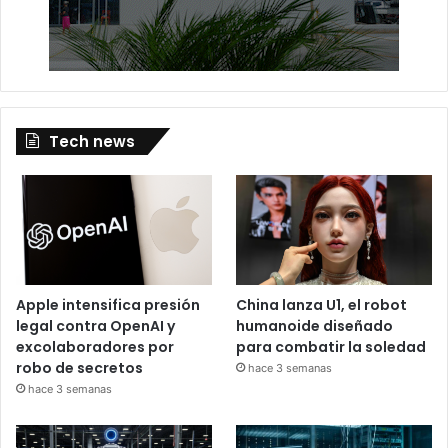
Tech news
Apple intensifica presión
China lanza U1, el robot
legal contra OpenAI y
humanoide diseñado
excolaboradores por
para combatir la soledad
robo de secretos
hace 3 semanas
hace 3 semanas