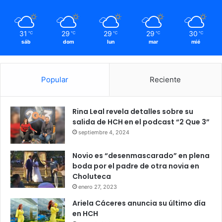
31
29
29
29
30
℃
℃
℃
℃
℃
sáb
dom
lun
mar
mié
Popular
Reciente
Rina Leal revela detalles sobre su
salida de HCH en el podcast “2 Que 3”
septiembre 4, 2024
Novio es “desenmascarado” en plena
boda por el padre de otra novia en
Choluteca
enero 27, 2023
Ariela Cáceres anuncia su último día
en HCH