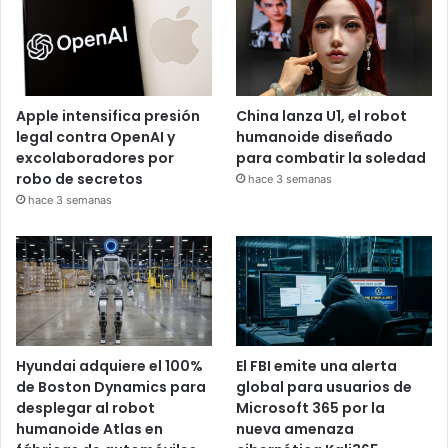
Apple intensifica presión
China lanza U1, el robot
legal contra OpenAI y
humanoide diseñado
excolaboradores por
para combatir la soledad
robo de secretos
hace 3 semanas
hace 3 semanas
Hyundai adquiere el 100%
El FBI emite una alerta
de Boston Dynamics para
global para usuarios de
desplegar al robot
Microsoft 365 por la
humanoide Atlas en
nueva amenaza