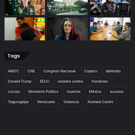
Tags
AMDC
CNE
Congreso Nacional
Copeco
detenido
Donald Trump
EEUU
estados unidos
Honduras
Lluvias
Ministerio Público
muertos
México
sucesos
Tegucigalpa
Venezuela
Violencia
Xiomara Castro