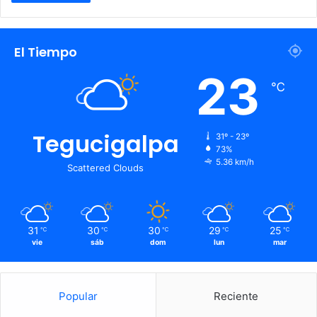
El Tiempo
23
℃
Tegucigalpa
31º - 23º
73%
5.36 km/h
Scattered Clouds
31
30
30
29
25
℃
℃
℃
℃
℃
vie
sáb
dom
lun
mar
Popular
Reciente